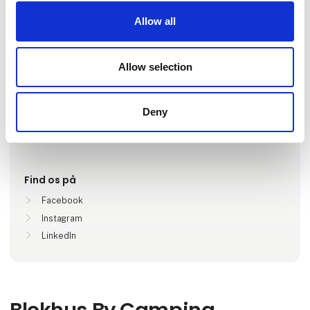
Gå til hjemmeside
Allow all
Antal medarbejdere
Allow selection
1-5
Deny
Lokationer
Blokhus, Danmark
Find os på
Facebook
Instagram
LinkedIn
Blokhus By Camping