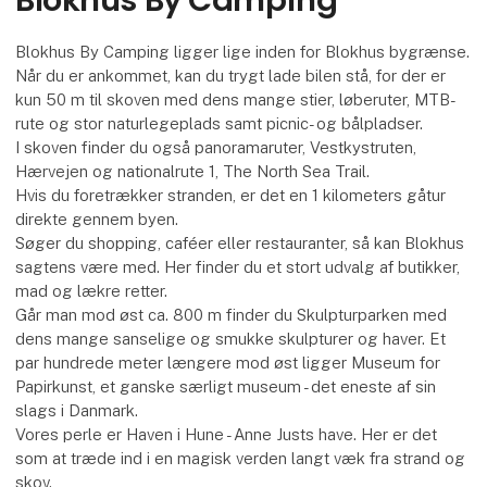
Blokhus By Camping ligger lige inden for Blokhus bygrænse.
Når du er ankommet, kan du trygt lade bilen stå, for der er
kun 50 m til skoven med dens mange stier, løberuter, MTB-
rute og stor naturlegeplads samt picnic- og bålpladser.
I skoven finder du også panoramaruter, Vestkystruten,
Hærvejen og nationalrute 1, The North Sea Trail.
Hvis du foretrækker stranden, er det en 1 kilometers gåtur
direkte gennem byen.
Søger du shopping, caféer eller restauranter, så kan Blokhus
sagtens være med. Her finder du et stort udvalg af butikker,
mad og lækre retter.
Går man mod øst ca. 800 m finder du Skulpturparken med
dens mange sanselige og smukke skulpturer og haver. Et
par hundrede meter længere mod øst ligger Museum for
Papirkunst, et ganske særligt museum - det eneste af sin
slags i Danmark.
Vores perle er Haven i Hune - Anne Justs have. Her er det
som at træde ind i en magisk verden langt væk fra strand og
skov.