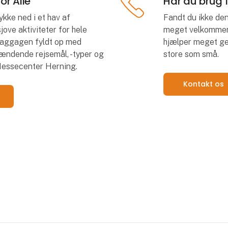
or Alle
Har du brug 
ykke ned i et hav af
Fandt du ikke den
ove aktiviteter for hele
meget velkommen t
 baggagen fyldt op med
hjælper meget ge
spændende rejsemål, -typer og
store som små.
Messecenter Herning.
Kontakt os