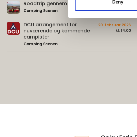
Deny
Roadtrip gennem Tyrkiet
20. februar 2026
kl. 12:45
Camping Scenen
DCU arrangement for
20. februar 2026
nuværende og kommende
kl. 14:00
campister
Camping Scenen