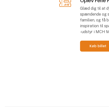
Oplev Ferie F
Glæd dig til at d
spændende og sj
familien, og få
inspiration til 
-udstyr i MCH 
Køb billet