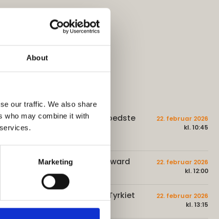
About
SØNDAG
se our traffic. We also share
ers who may combine it with
Sådan får du den bedste
22. februar 2026
bilferie i elbil
kl. 10:45
 services.
Camping Scenen
Danish Camping Award
22. februar 2026
Marketing
kl. 12:00
Campingscenen
Roadtrip gennem Tyrkiet
22. februar 2026
kl. 13:15
Camping Scenen