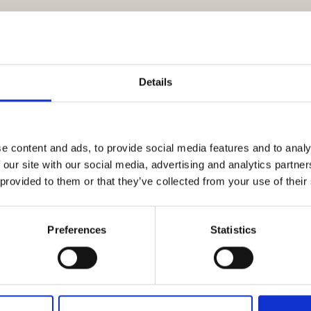
m
Details
LØRDAG
e content and ads, to provide social media features and to analy
 our site with our social media, advertising and analytics partn
Sådan får du den bedste
21. februar 2026
bilferie i elbil
kl. 10:15
 provided to them or that they’ve collected from your use of their
Camping Scenen
Luksushytter og glamping i
21. februar 2026
Preferences
Statistics
hele Danmark v/ formand
kl. 11:00
Steen Pedersen
Camping Scenen
Foredrag med Anne-Vibeke
21. februar 2026