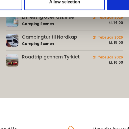
Allow selection
- Et helt liv med camping
kl. 12:00
En festlig overraskelse
21. februar 2026
kl. 14:00
Camping Scenen
Campingtur til Nordkap
21. februar 2026
kl. 15:00
Camping Scenen
Roadtrip gennem Tyrkiet
21. februar 2026
kl. 16:00