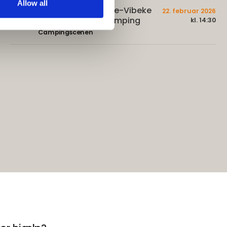
Allow all
Foredrag med Anne-Vibeke
22. februar 2026
- Et helt liv med camping
kl. 14:30
Campingscenen