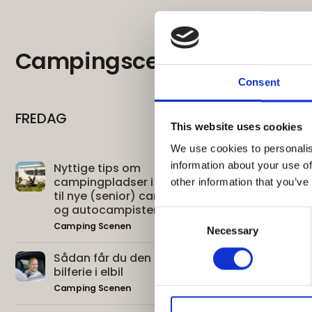
Campingscenen | Progra
Consent
FREDAG
This website uses cookies
We use cookies to personalis
information about your use of
Nyttige tips om
20. februar 2026
campingpladser i Danmark
kl. 11:00
other information that you’ve
til nye (senior) campister
og autocampister
Consent
Camping Scenen
Necessary
Selection
Sådan får du den bedste
20. februar 2026
bilferie i elbil
kl. 12:00
Camping Scenen