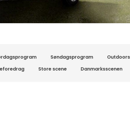
ørdagsprogram
Søndagsprogram
Outdoor
seforedrag
Store scene
Danmarksscenen