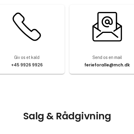
Giv os et kald
Send os en mail
+45 9926 9926
ferieforalle@mch.dk
Salg & Rådgivning