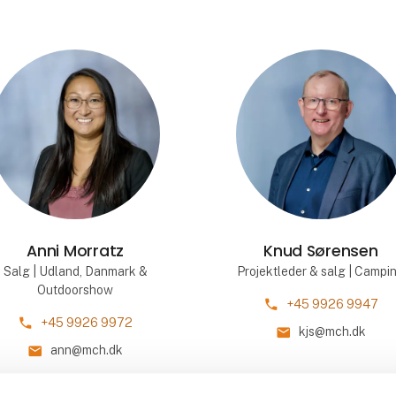
Anni Morratz
Knud Sørensen
Salg | Udland, Danmark &
Projektleder & salg | Campi
Outdoorshow
phone
+45 9926 9947
phone
+45 9926 9972
mail
kjs@mch.dk
mail
ann@mch.dk