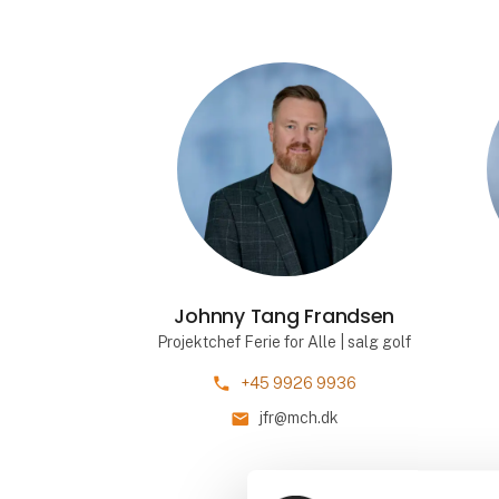
Johnny Tang Frandsen
Projektchef Ferie for Alle | salg golf
phone
+45 9926 9936
mail
jfr@mch.dk