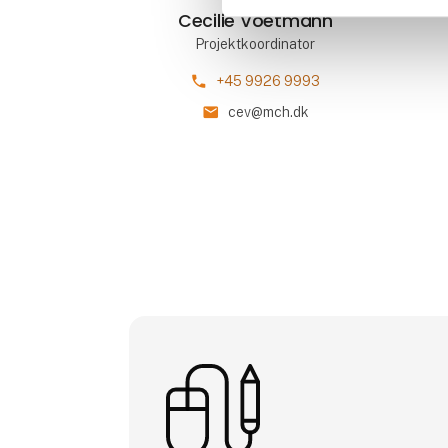
Cecilie Voetmann
Projektkoordinator
phone
+45 9926 9993
mail
cev@mch.dk