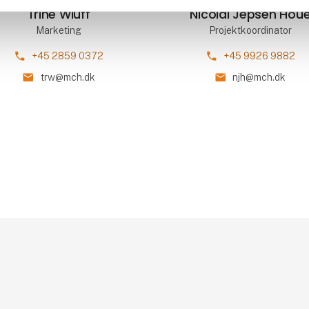
Trine Wiuff
Nicolai Jepsen Hou
Marketing
Projektkoordinator
phone
phone
+45 2859 0372
+45 9926 9882
mail
mail
trw@mch.dk
njh@mch.dk