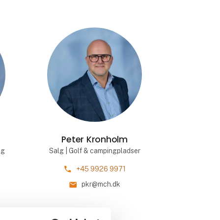
Peter Kronholm
ng
Salg | Golf & campingpladser
phone
+45 9926 9971
mail
pkr@mch.dk