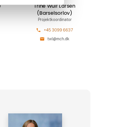
e
Trine Wulf Larsen
(Barselsorlov)
Projektkoordinator
phone
+45 3099 6637
mail
twl@mch.dk