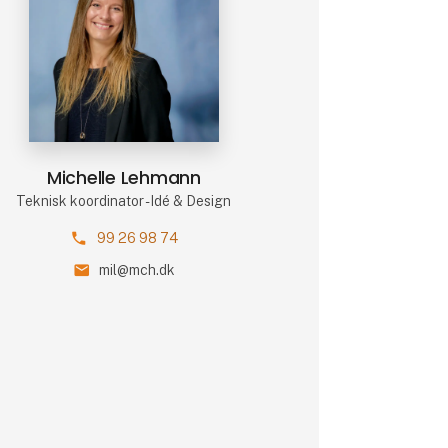
Michelle Lehmann
Teknisk koordinator - Idé & Design
phone
99 26 98 74
mail
mil@mch.dk