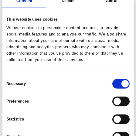
Consent
Details
About
This website uses cookies
DM Finale i Tractor Pulling
We use cookies to personalise content and ads, to provide
social media features and to analyse our traffic. We also share
information about your use of our site with our social media,
advertising and analytics partners who may combine it with
other information that you’ve provided to them or that they’ve
SES - Sønderjylland Elite Speedway
collected from your use of their services.
Consent
Necessary
Selection
Preferences
Statistics