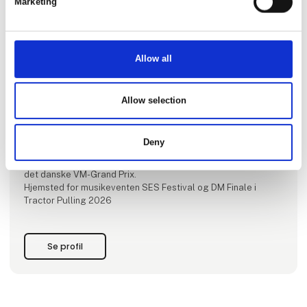
Marketing
Allow all
Allow selection
Produktet er tilføjet af:
Vojens Speedway Center & SES Festival 2026
Deny
Danmarks Nationale Speedway Arena, hjemmebane for SES -
Sønderjylland Elite Speedway i SpeedwayLigaen og vært for
det danske VM-Grand Prix.
Hjemsted for musikeventen SES Festival og DM Finale i
Tractor Pulling 2026
Se profil