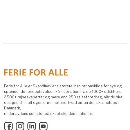
Ferie for Alle er Skandinaviens største inspirationskilde for nye og
spændende ferieoplevelser. Få inspiration fra de 1000+ udstillere,
3500+ rejseeksperter og mere end 250 rejseforedrag, når du skal
designe din helt egen drømmeferie, hvad enten den skal holdes i
Danmark,
under sydens sol eller på eksotiske destinationer.
Facebook
Instagram
LinkedIn
YouTube