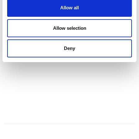
Danmarks Nationale Speedway Arena, hjemmebane for SES -
Allow all
Sønderjylland Elite Speedway i SpeedwayLigaen og vært for
det danske VM-Grand Prix.
Hjemsted for musikeventen SES Festival og DM Finale i
Allow selection
Tractor Pulling 2026
Deny
Se profil