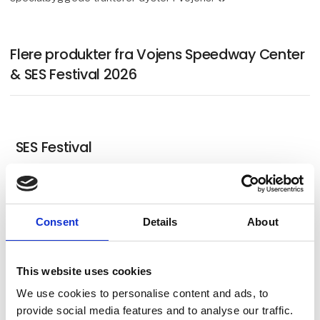
Flere produkter fra Vojens Speedway Center
& SES Festival 2026
SES Festival
Deluxe Homeart FIM Speedway Grand
Consent
Details
About
Prix of Denmark
This website uses cookies
We use cookies to personalise content and ads, to
provide social media features and to analyse our traffic.
SES - Sønderjylland Elite Speedway