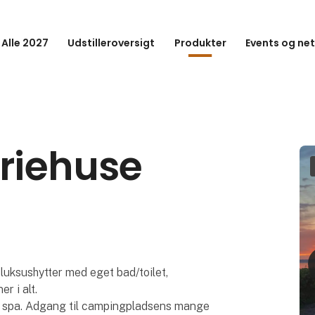
 Alle 2027
Udstilleroversigt
Produkter
Events og ne
eriehuse
luksushytter med eget bad/toilet,
r i alt.
s spa. Adgang til campingpladsens mange