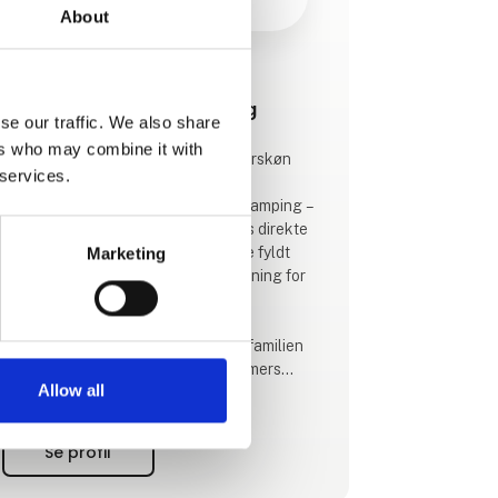
About
Produktet er tilføjet af:
Hvalpsund Familie Camping
se our traffic. We also share
ers who may combine it with
Hvalpsund Familie Camping – Naturskøn
 services.
ferie ved Limfjordens vandkant.
Velkommen til Hvalpsund Familie Camping –
en skøn familievenlig campingplads direkte
ud til Limfjorden. Her venter en ferie fyldt
Marketing
med naturoplevelser, sjov og afslapning for
både børn og voksne.
🔹 Unikke naturoplevelser for hele familien
Vores naturbase byder på mange timers
Allow all
gratis aktiviteter. Udforsk vores
undervandssti, gå på opdagelse med
temakufferter, eller lån gratis udstyr som
Se profil
waders, snorkelmaske og vandkikkerter og
oplev fjordens spændende dyreliv.