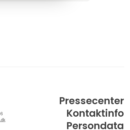
🔹 Camping i 1. række
Nyd ferien i jeres campingvogn, a
Pressecenter
Kontaktinfo
26
.dk
Persondata