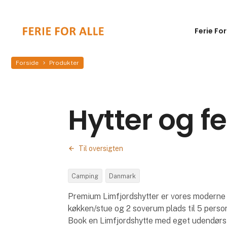
Ferie For
Forside
Produkter
Hytter og f
Til oversigten
Camping
Danmark
Premium Limfjordshytter er vores moderne 
køkken/stue og 2 soverum plads til 5 persone
Book en Limfjordshytte med eget udendør