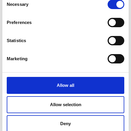
Necessary
Selection
Preferences
Statistics
Marketing
Allow all
Allow selection
Produktet er tilføjet af:
Hvalpsund Familie Camping
Deny