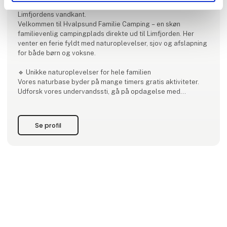
Hvalpsund Familie Camping – Naturskøn ferie ved
Limfjordens vandkant.
Velkommen til Hvalpsund Familie Camping – en skøn
familievenlig campingplads direkte ud til Limfjorden. Her
venter en ferie fyldt med naturoplevelser, sjov og afslapning
for både børn og voksne.
🔹 Unikke naturoplevelser for hele familien
Vores naturbase byder på mange timers gratis aktiviteter.
Udforsk vores undervandssti, gå på opdagelse med
temakufferter, eller lån gratis udstyr som waders,
snorkelmaske og vandkikkerter og oplev fjordens
spændende dyreliv.
Se profil
🔹 Camping i 1. række
Nyd ferien i jeres campingvogn, a