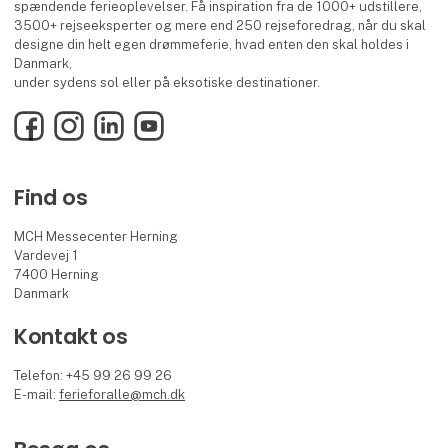
spændende ferieoplevelser. Få inspiration fra de 1000+ udstillere,
3500+ rejseeksperter og mere end 250 rejseforedrag, når du skal
designe din helt egen drømmeferie, hvad enten den skal holdes i
Danmark,
under sydens sol eller på eksotiske destinationer.
Facebook
Instagram
LinkedIn
YouTube
Find os
MCH Messecenter Herning
Vardevej 1
7400 Herning
Danmark
Kontakt os
Telefon: +45 99 26 99 26
E-mail:
ferieforalle@mch.dk