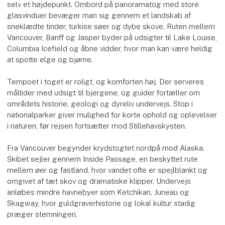
selv et højdepunkt. Ombord på panoramatog med store
glasvinduer bevæger man sig gennem et landskab af
sneklædte tinder, turkise søer og dybe skove. Ruten mellem
Vancouver, Banff og Jasper byder på udsigter til Lake Louise,
Columbia Icefield og åbne vidder, hvor man kan være heldig
at spotte elge og bjørne.
Tempoet i toget er roligt, og komforten høj. Der serveres
måltider med udsigt til bjergene, og guider fortæller om
områdets historie, geologi og dyreliv undervejs. Stop i
nationalparker giver mulighed for korte ophold og oplevelser
i naturen, før rejsen fortsætter mod Stillehavskysten.
Fra Vancouver begynder krydstogtet nordpå mod Alaska.
Skibet sejler gennem Inside Passage, en beskyttet rute
mellem øer og fastland, hvor vandet ofte er spejlblankt og
omgivet af tæt skov og dramatiske klipper. Undervejs
anløbes mindre havnebyer som Ketchikan, Juneau og
Skagway, hvor guldgraverhistorie og lokal kultur stadig
præger stemningen.