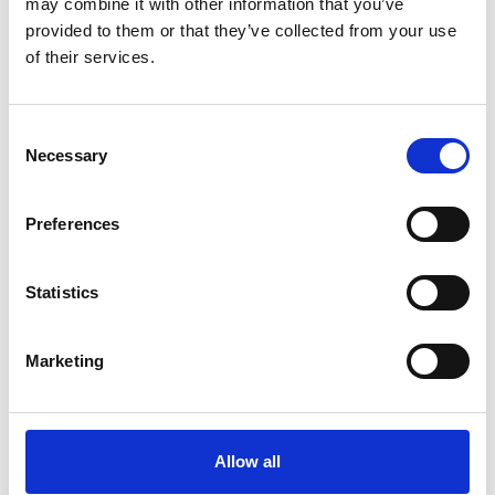
Færøerne byder på rå natur og aktive
may combine it with other information that you’ve
oplevelser
provided to them or that they’ve collected from your use
of their services.
Færøerne har de seneste år markeret sig som en unik
destination for rejsende, der søger storslået natur,
frisk luft og oplevelser i bevægelse. Den
Consent
nordatlantiske øgruppe kombinerer dramatiske
Necessary
Selection
landskab
Preferences
Statistics
Marketing
Allow all
16. februar 2026