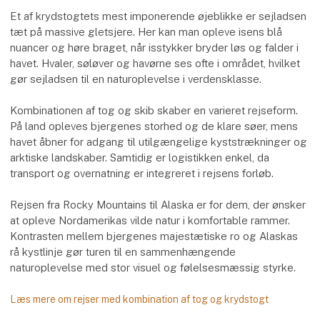
Et af krydstogtets mest imponerende øjeblikke er sejladsen
tæt på massive gletsjere. Her kan man opleve isens blå
nuancer og høre braget, når isstykker bryder løs og falder i
havet. Hvaler, søløver og havørne ses ofte i området, hvilket
gør sejladsen til en naturoplevelse i verdensklasse.
Kombinationen af tog og skib skaber en varieret rejseform.
På land opleves bjergenes storhed og de klare søer, mens
havet åbner for adgang til utilgængelige kyststrækninger og
arktiske landskaber. Samtidig er logistikken enkel, da
transport og overnatning er integreret i rejsens forløb.
Rejsen fra Rocky Mountains til Alaska er for dem, der ønsker
at opleve Nordamerikas vilde natur i komfortable rammer.
Kontrasten mellem bjergenes majestætiske ro og Alaskas
rå kystlinje gør turen til en sammenhængende
naturoplevelse med stor visuel og følelsesmæssig styrke.
Læs mere om rejser med kombination af tog og krydstogt