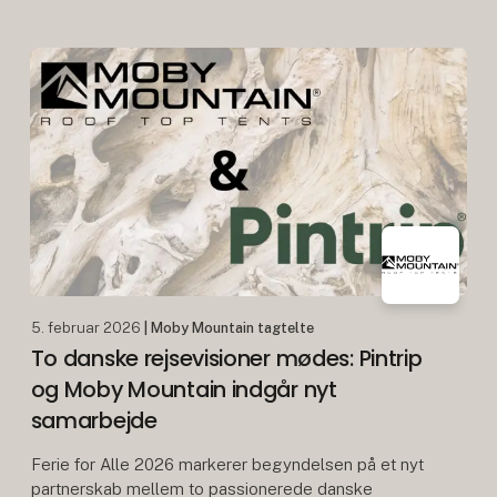
kendt for kvalitet, komfort og frihed på farten. Se
premieren på vores nye video med Thomas Rode
og
5. februar 2026
| Moby Mountain tagtelte
To danske rejsevisioner mødes: Pintrip
og Moby Mountain indgår nyt
samarbejde
Ferie for Alle 2026 markerer begyndelsen på et nyt
partnerskab mellem to passionerede danske