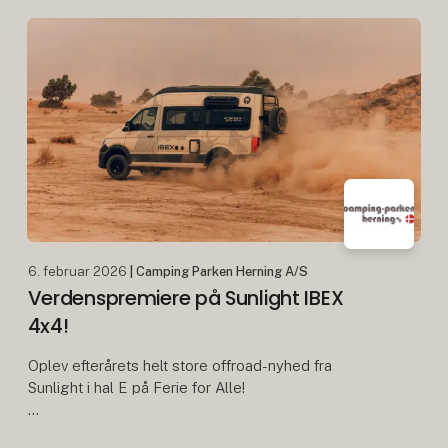
Berlin – Prag
6. februar 2026
| Camping Parken Herning A/S
Verdenspremiere på Sunlight IBEX
4x4!
Oplev efterårets helt store offroad-nyhed fra
Sunlight i hal E på Ferie for Alle!
Der er køretøjer, og så er der ledsagere til de store