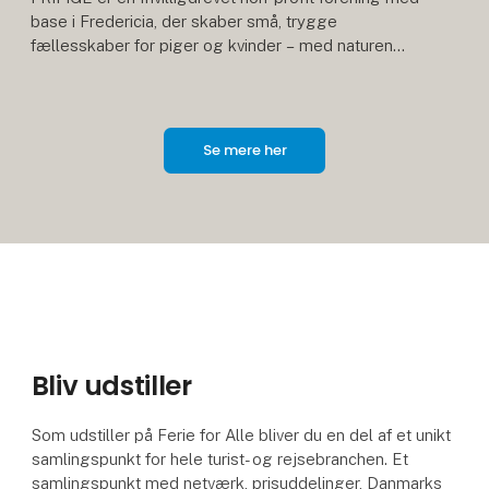
base i Fredericia, der skaber små, trygge
fællesskaber for piger og kvinder – med naturen
som ramme. Vores formål er almennyttigt: at styrke
posit
Se mere her
Bliv udstiller
Som udstiller på Ferie for Alle bliver du en del af et unikt
samlingspunkt for hele turist- og rejsebranchen. Et
samlingspunkt med netværk, prisuddelinger, Danmarks