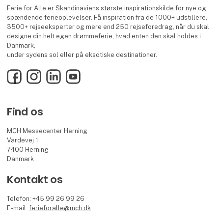
Ferie for Alle er Skandinaviens største inspirationskilde for nye og
spændende ferieoplevelser. Få inspiration fra de 1000+ udstillere,
3500+ rejseeksperter og mere end 250 rejseforedrag, når du skal
designe din helt egen drømmeferie, hvad enten den skal holdes i
Danmark,
under sydens sol eller på eksotiske destinationer.
Facebook
Instagram
LinkedIn
YouTube
Find os
MCH Messecenter Herning
Vardevej 1
7400 Herning
Danmark
Kontakt os
Telefon: +45 99 26 99 26
E-mail:
ferieforalle@mch.dk