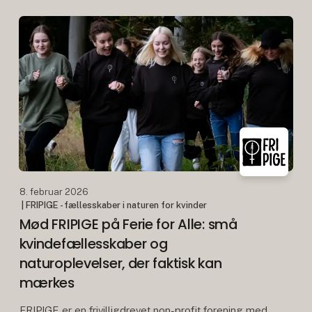
Steiermark i Østrig præsenterer sig for det danske
publikum på Skandinavi
8. februar 2026
| FRIPIGE - fællesskaber i naturen for kvinder
Mød FRIPIGE på Ferie for Alle: små
kvindefællesskaber og
naturoplevelser, der faktisk kan
mærkes
FRIPIGE er en frivilligdrevet non-profit forening med