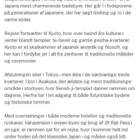
Japans mest charmerende badebyer. Her går I i fodsporene
på generationer af japanere, der har søgt lindring og ro i de
varme kilder.
Rejsen fortsætter til Kyoto, hvor over tusind års kulturarv
venter blandt templer, te-haver og gamle geisha-kvarterer.
Kyoto er et skatkammer af japansk æstetik og filosofi, og
her kan I fordybe jer i alt fra zenhaver til traditionelle måltider
og ceremonier.
Afslutningen sker i Tokyo – men ikke i de sædvanlige travle
kvarterer. I bor i Asakusa, det ældste og mest traditionsrige
område i storbyen, hvor Sensō-ji-templet danner rammen om
dagene. Herfra har I let adgang til både futuristiske bydele
og historiske lommer.
Med overnatninger i både moderne hoteller og traditionelle
ryokaner, halvpension i onsen-byen og brug af JR Rail Pass i
en uge, er rammen sat for en rejse, hvor I kommer helt ind
under huden på det klassiske Japan – og måske også lidt