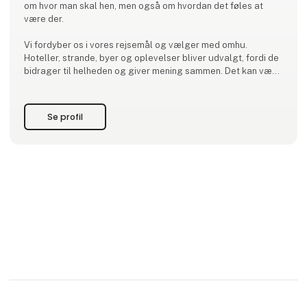
om hvor man skal hen, men også om hvordan det føles at
være der.
Vi fordyber os i vores rejsemål og vælger med omhu.
Hoteller, strande, byer og oplevelser bliver udvalgt, fordi de
bidrager til helheden og giver mening sammen. Det kan være
steder, hvor tempoet falder naturligt, hvor lokal kultur stadig
fylder, og hvor der er plads til både oplevelser og
Se profil