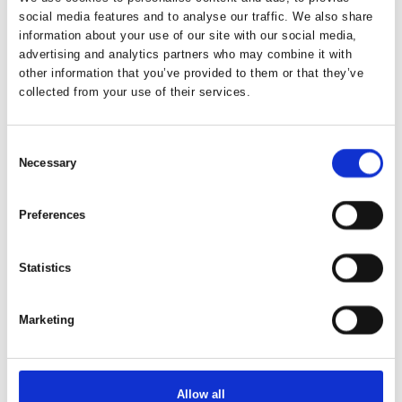
social media features and to analyse our traffic. We also share
Eventyrlig Borneo – næseaber,
information about your use of our site with our social media,
orangutanger og strandparadis på
advertising and analytics partners who may combine it with
other information that you’ve provided to them or that they’ve
Gaya Island
collected from your use of their services.
Consent
Necessary
Selection
Familievenlig rundrejse i Sri Lanka –
kultur, safari & strand
Preferences
Statistics
Drager, templer og tropestrande –
rundrejse til Bali og Komodo
Marketing
Allow all