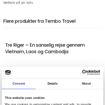
tættere på jer selv.
Flere produkter fra Tembo Travel
Tre Riger – En sanselig rejse gennem
Vietnam, Laos og Cambodja
Malaysia og Singapore – oplev
storbyen, junglen og Rawa Islands
Consent
Details
About
strande
This website uses cookies
We use cookies to personalise content and ads, to provide