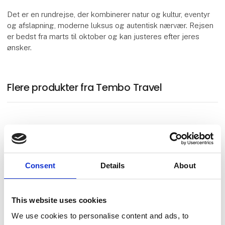
Det er en rundrejse, der kombinerer natur og kultur, eventyr
og afslapning, moderne luksus og autentisk nærvær. Rejsen
er bedst fra marts til oktober og kan justeres efter jeres
ønsker.
Flere produkter fra Tembo Travel
Traditioner og Onsen i Japan
Consent
Details
About
Tre Riger – En sanselig rejse gennem
This website uses cookies
Vietnam, Laos og Cambodja
We use cookies to personalise content and ads, to