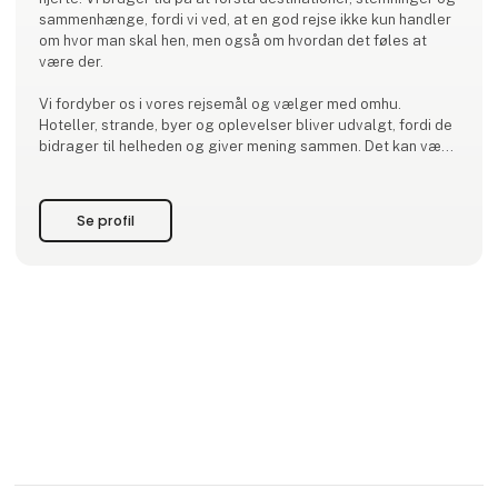
sammenhænge, fordi vi ved, at en god rejse ikke kun handler
om hvor man skal hen, men også om hvordan det føles at
være der.
Vi fordyber os i vores rejsemål og vælger med omhu.
Hoteller, strande, byer og oplevelser bliver udvalgt, fordi de
bidrager til helheden og giver mening sammen. Det kan være
steder, hvor tempoet falder naturligt, hvor lokal kultur stadig
fylder, og hvor der er plads til både oplevelser og
Se profil