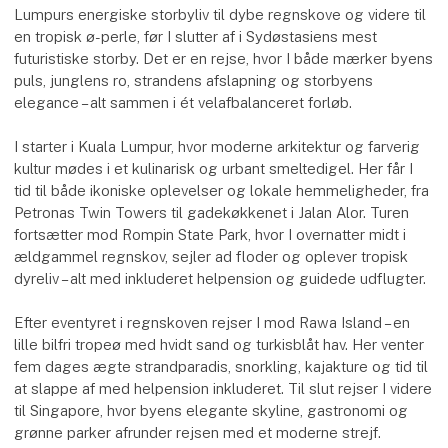
Lumpurs energiske storbyliv til dybe regnskove og videre til
en tropisk ø-perle, før I slutter af i Sydøstasiens mest
futuristiske storby. Det er en rejse, hvor I både mærker byens
puls, junglens ro, strandens afslapning og storbyens
elegance – alt sammen i ét velafbalanceret forløb.
I starter i Kuala Lumpur, hvor moderne arkitektur og farverig
kultur mødes i et kulinarisk og urbant smeltedigel. Her får I
tid til både ikoniske oplevelser og lokale hemmeligheder, fra
Petronas Twin Towers til gadekøkkenet i Jalan Alor. Turen
fortsætter mod Rompin State Park, hvor I overnatter midt i
ældgammel regnskov, sejler ad floder og oplever tropisk
dyreliv – alt med inkluderet helpension og guidede udflugter.
Efter eventyret i regnskoven rejser I mod Rawa Island – en
lille bilfri tropeø med hvidt sand og turkisblåt hav. Her venter
fem dages ægte strandparadis, snorkling, kajakture og tid til
at slappe af med helpension inkluderet. Til slut rejser I videre
til Singapore, hvor byens elegante skyline, gastronomi og
grønne parker afrunder rejsen med et moderne strejf.