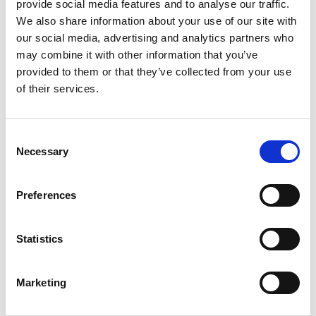
provide social media features and to analyse our traffic.
We also share information about your use of our site with
our social media, advertising and analytics partners who
Eventyrlig Borneo – næseaber,
may combine it with other information that you’ve
orangutanger og strandparadis på
provided to them or that they’ve collected from your use
Gaya Island
of their services.
Consent
Necessary
Selection
Familievenlig rundrejse i Sri Lanka –
kultur, safari & strand
Preferences
Statistics
Drager, templer og tropestrande –
rundrejse til Bali og Komodo
Marketing