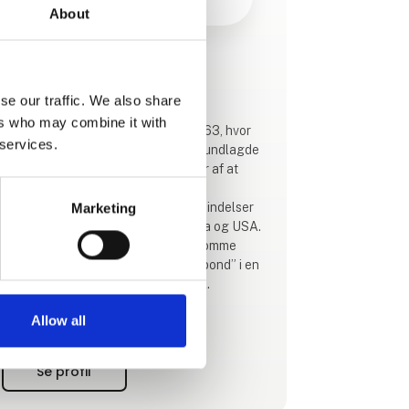
About
Produktet er tilføjet af:
BENNS
se our traffic. We also share
ers who may combine it with
Historien om BENNS begynder i 1963, hvor
 services.
Niels Jørgen Benn fra Holstebro grundlagde
Benns Rejser. Bureauet levede især af at
arrangere rejser for skandinaviske
venskabsforeninger, der havde forbindelser
Marketing
til Australien, New Zealand, Canada og USA.
Vi hjalp således danskere med at komme
både ”down under” og ”across the pond” i en
tid, hvor den slags ikke var så ligetil.
Allow all
Op igennem 00’erne indgik vi i en række
opkøb og frasalg af andre rejsevirksomheder.
Det betød, at vi også har gået under navnene
Se profil
Team Benns og MyPlanet. 10 år senere blev
Team Benns til BENNS.