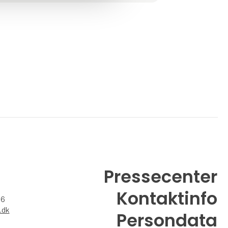
Siden 2009 har BENNS desude
Pressecenter
Kontaktinfo
26
.dk
Persondata