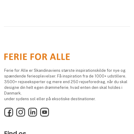
Ferie for Alle er Skandinaviens største inspirationskilde for nye og
spændende ferieoplevelser. Få inspiration fra de 1000+ udstillere,
3500+ rejseeksperter og mere end 250 rejseforedrag, når du skal
designe din helt egen drømmeferie, hvad enten den skal holdes i
Danmark,
under sydens sol eller på eksotiske destinationer.
Facebook
Instagram
LinkedIn
YouTube
Find os