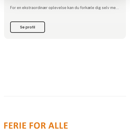
For en ekstraordinær oplevelse kan du forkæle dig selv med
en tur på en af vores velbevarede Puch Maxi knallerter.
STØBERIET tilbyder en mangfoldig palette af muligheder, der
app
Se profil