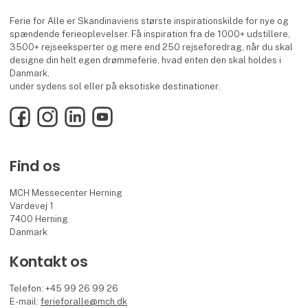
Ferie for Alle er Skandinaviens største inspirationskilde for nye og
spændende ferieoplevelser. Få inspiration fra de 1000+ udstillere,
3500+ rejseeksperter og mere end 250 rejseforedrag, når du skal
designe din helt egen drømmeferie, hvad enten den skal holdes i
Danmark,
under sydens sol eller på eksotiske destinationer.
Facebook
Instagram
LinkedIn
YouTube
Find os
MCH Messecenter Herning
Vardevej 1
7400 Herning
Danmark
Kontakt os
Telefon: +45 99 26 99 26
E-mail:
ferieforalle@mch.dk