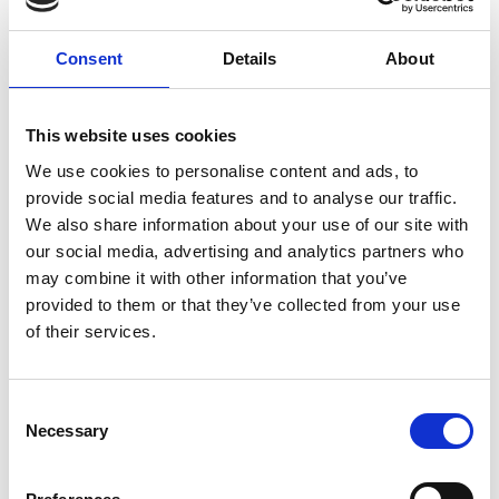
Flere produkter fra STØBERIET Konference- &
Consent
Details
About
Feriecenter
This website uses cookies
We use cookies to personalise content and ads, to
Puch Maxi ophold
provide social media features and to analyse our traffic.
We also share information about your use of our site with
our social media, advertising and analytics partners who
may combine it with other information that you’ve
provided to them or that they’ve collected from your use
Rottefælde ophold
of their services.
Consent
Necessary
Selection