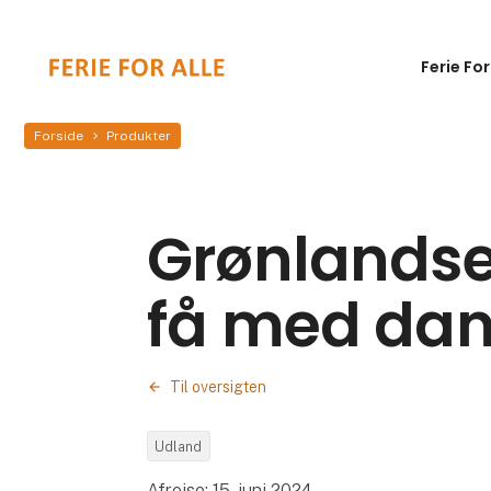
Ferie For
Forside
Produkter
Grønlandse
få med dan
Til oversigten
Udland
Afrejse: 15. juni 2024