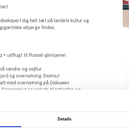
ner)
dsekspert dig helt tæt på landets kultur og
gigantiske isbjerge findes.
 + udflugt til Russel-gletsjeren
å vandre- og sejltur
fjord og overnatning Sisimiut
iatt med overnatning på Diskoøen
il Sermermiut og sejlads til Isfjorden og
festlige nationaldag 21. juni.
Details
d M9656 på rejsemessen, Ferie for Alle 2024,