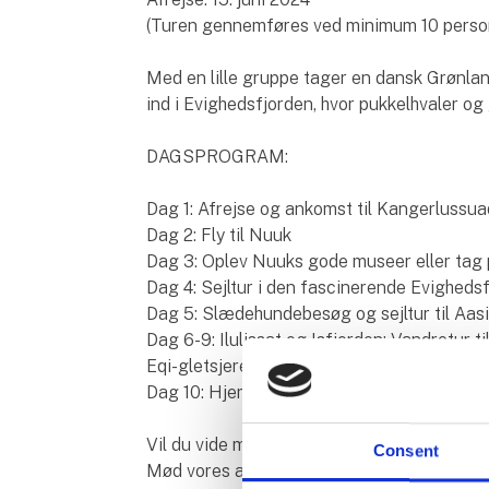
(Turen gennemføres ved minimum 10 perso
Med en lille gruppe tager en dansk Grønlan
ind i Evighedsfjorden, hvor pukkelhvaler og 
DAGSPROGRAM:
Dag 1: Afrejse og ankomst til Kangerlussuaq
Dag 2: Fly til Nuuk
Dag 3: Oplev Nuuks gode museer eller tag p
Dag 4: Sejltur i den fascinerende Evigheds
Dag 5: Slædehundebesøg og sejltur til Aas
Dag 6-9: Ilulissat og Isfjorden: Vandretur t
Eqi-gletsjeren. Glæd dig også til Grønlands 
Dag 10: Hjemrejse
Vil du vide mere om denne rejse?
Consent
Mød vores arktiske rejseeksperter på stan