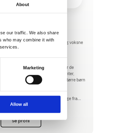
About
Produktet er tilføjet af:
Baboon City
se our traffic. We also share
ers who may combine it with
Forlystelsescenter for både børn og voksne
 services.
på ca. 9.000 kvadratmeter!
Baboon City er hele familiens
forlystelsescenter med legeland for de
Marketing
mindste og trampolinpark, padelcenter,
spillemaskiner og meget mere for større børn
og voksne.
Vi holder åbent hele uge 7 - alle dage fra
Allow all
klokken 10.00-19.00. Kom og få den sjoveste
dag! :)
Se profil