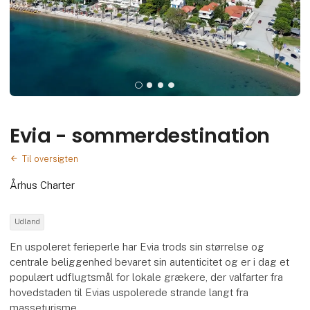
Evia - sommerdestination
Til oversigten
Århus Charter
Udland
En uspoleret ferieperle har Evia trods sin størrelse og
centrale beliggenhed bevaret sin autenticitet og er i dag et
populært udflugtsmål for lokale grækere, der valfarter fra
hovedstaden til Evias uspolerede strande langt fra
masseturisme.