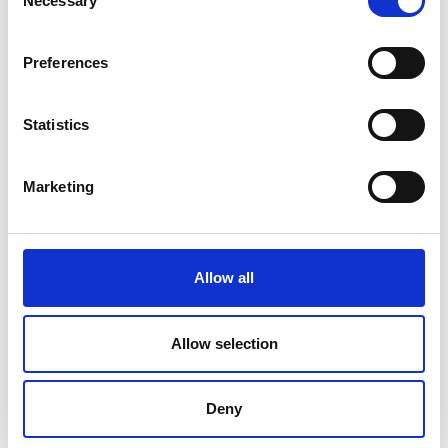
Necessary
Selection
Preferences
Statistics
Marketing
Allow all
Allow selection
Produktet er tilføjet af:
Århus Charter
Deny
Århus Charter har siden 1988 sendt vores gode gæster på