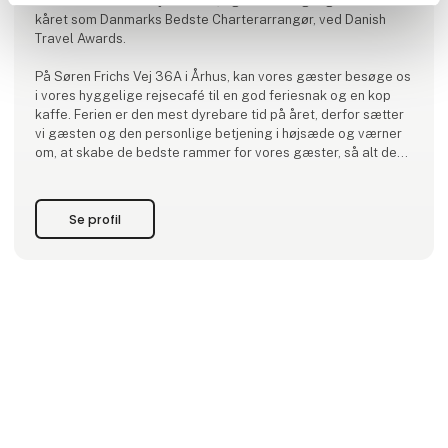
charterferie under sydens sol, og er hele 8 gange blevet
kåret som Danmarks Bedste Charterarrangør, ved Danish
Travel Awards.
På Søren Frichs Vej 36A i Århus, kan vores gæster besøge os
i vores hyggelige rejsecafé til en god feriesnak og en kop
kaffe. Ferien er den mest dyrebare tid på året, derfor sætter
vi gæsten og den personlige betjening i højsæde og værner
om, at skabe de bedste rammer for vores gæster, så alt de
skal gøre er at koncentrere sig om at holde ferie.
Vi tilbyder nøje udvalgte rejsemål og hoteller, hvor der er
Se profil
nog