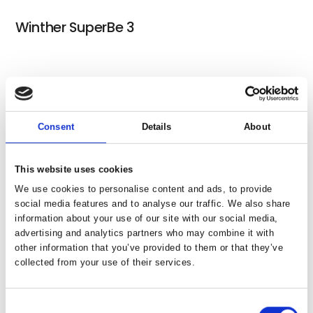
Winther SuperBe 3
Winther Superbe 1 LTD
Consent
Details
About
Centurion Invincible el-cykel
This website uses cookies
We use cookies to personalise content and ads, to provide
social media features and to analyse our traffic. We also share
information about your use of our site with our social media,
advertising and analytics partners who may combine it with
Centurion Dark Image el-cykel
other information that you’ve provided to them or that they’ve
collected from your use of their services.
Consent