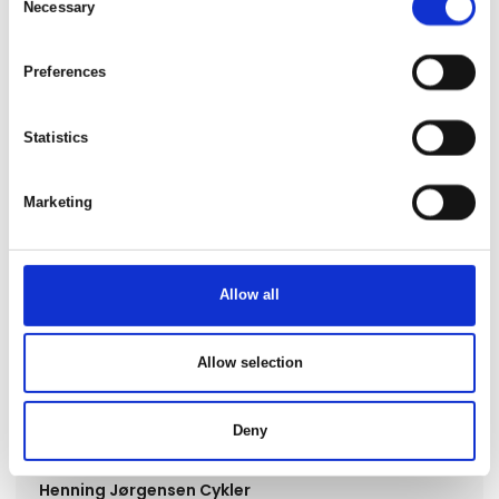
Raleigh Sussex E1 el-cykel
Necessary
Selection
Preferences
Statistics
Marketing
Allow all
Allow selection
Deny
Produktet er tilføjet af:
Henning Jørgensen Cykler