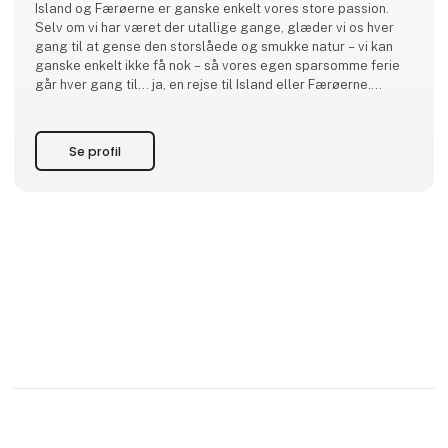
Island og Færøerne er ganske enkelt vores store passion.
Selv om vi har været der utallige gange, glæder vi os hver
gang til at gense den storslåede og smukke natur – vi kan
ganske enkelt ikke få nok – så vores egen sparsomme ferie
går hver gang til… ja, en rejse til Island eller Færøerne.
15 ÅRS JUBILÆUM 🎉
Se profil
Vi har eksisteret siden 2011 og tager fat på fremtiden med
samme dedikation, pass