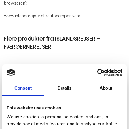
browseren):
www.islandsrejser.dk/autocamper-van/
Flere produkter fra ISLANDSREJSER -
FÆRØERNEREJSER
KØR-SELV FERIE ◆ ISLAND sæson 1
Consent
Details
About
KØR-SELV FERIE ◆ ISLAND sæson 2
This website uses cookies
We use cookies to personalise content and ads, to
provide social media features and to analyse our traffic.