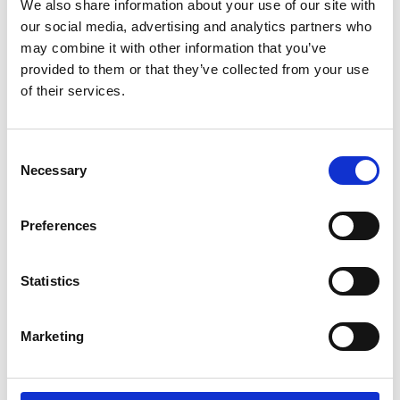
We also share information about your use of our site with
KØR-SELV FERIE ◆ FÆRØERNE
our social media, advertising and analytics partners who
may combine it with other information that you’ve
provided to them or that they’ve collected from your use
of their services.
GRUPPEREJSE ◆ ISLAND
Consent
Necessary
Selection
FIRMAREJSER ◆ Island/Færøerne
Preferences
Statistics
AKTIVITETER ◆ Island og Færøerne
Marketing