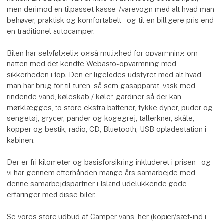
men derimod en tilpasset kasse-/varevogn med alt hvad man
behøver, praktisk og komfortabelt – og til en billigere pris end
en traditionel autocamper.
Bilen har selvfølgelig også mulighed for opvarmning om
natten med det kendte Webasto-opvarmning med
sikkerheden i top. Den er ligeledes udstyret med alt hvad
man har brug for til turen, så som gasapparat, vask med
rindende vand, køleskab / køler, gardiner så der kan
mørklægges, to store ekstra batterier, tykke dyner, puder og
sengetøj, gryder, pander og kogegrej, tallerkner, skåle,
kopper og bestik, radio, CD, Bluetooth, USB opladestation i
kabinen.
Der er fri kilometer og basisforsikring inkluderet i prisen – og
vi har gennem efterhånden mange års samarbejde med
denne samarbejdspartner i Island udelukkende gode
erfaringer med disse biler.
Se vores store udbud af Camper vans, her (kopier/sæt-ind i