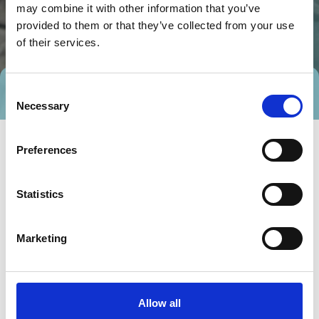
may combine it with other information that you’ve
provided to them or that they’ve collected from your use
of their services.
Consent
Tag direkte kontakt
Book et møde
Necessary
Selection
Preferences
Statistics
Marketing
Gå til hjemmeside
Allow all