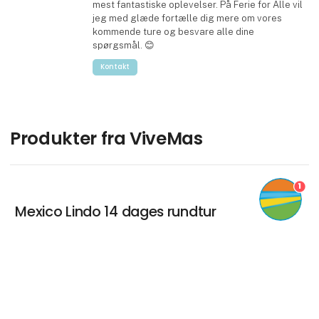
mest fantastiske oplevelser. På Ferie for Alle vil
jeg med glæde fortælle dig mere om vores
kommende ture og besvare alle dine
spørgsmål. 😊
Kontakt
Produkter fra ViveMas
1
Mexico Lindo 14 dages rundtur
keyboard_arrow_up
Puerto Escondido Strand Paradis 14
dages rundtur