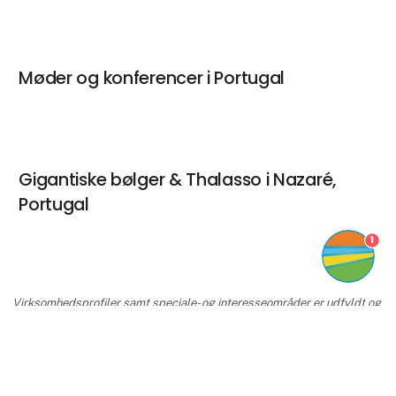
Møder og konferencer i Portugal
Gigantiske bølger & Thalasso i Nazaré,
Portugal
1
Virksomhedsprofiler samt speciale- og interesseområder er udfyldt og
tilføjet af leverandørerne og er ikke baseret på viden eller vurdering
fra Ferie for Alle.
keyboard_arrow_up