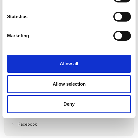
Statistics
Marketing
Gå til hjemmeside
Allow all
Lokationer
Allow selection
Nazaré, Portugal
Evora, Portugal
Deny
Find os på
Facebook