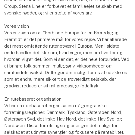
Group. Stena Line er forblevet et familieejet selskab med
svenske rødder, og vi er stolte af vores arv.
Vores vision
Vores vision om at “Forbinde Europa for en Bæredygtig
Fremtid”, er det primære mål for vores rejse. Vi har allerede
det mest omfattende rutenetværk i Europa. Men i sidste
ende handler det ikke om, hvad vi gør, men om hvorfor og
hvordan vi gør det. Som vi ser det, er det hele forbundet. Ved
at bringe folk sammen, muliggør vi virksomheder og
samfundets vækst. Dette gør det muligt for os at udvikle os
som et endnu mere sikkert og troværdigt selskab, der
gradvist reducerer sit miljømæssige fodaftryk.
En rutebaseret organisation
Vi har en rutebaseret organisation i 7 geografiske
forretningsregioner: Danmark, Tyskland, Østersøen Nord,
Østersøen Syd, det Irske Hav Nord, det Irske Hav Syd, og
Nordsøen. Disse forretningsregioner gør det muligt for
selskabet at udnytte synergier og fokusere på rentabilitet.