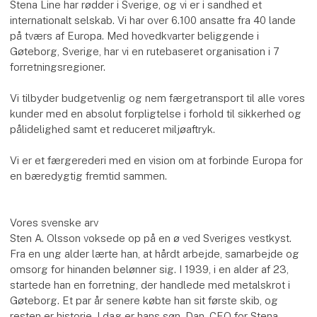
Stena Line har rødder i Sverige, og vi er i sandhed et
internationalt selskab. Vi har over 6.100 ansatte fra 40 lande
på tværs af Europa. Med hovedkvarter beliggende i
Gøteborg, Sverige, har vi en rutebaseret organisation i 7
forretningsregioner.
Vi tilbyder budgetvenlig og nem færgetransport til alle vores
kunder med en absolut forpligtelse i forhold til sikkerhed og
pålidelighed samt et reduceret miljøaftryk.
Vi er et færgerederi med en vision om at forbinde Europa for
en bæredygtig fremtid sammen.
Vores svenske arv
Sten A. Olsson voksede op på en ø ved Sveriges vestkyst.
Fra en ung alder lærte han, at hårdt arbejde, samarbejde og
omsorg for hinanden belønner sig. I 1939, i en alder af 23,
startede han en forretning, der handlede med metalskrot i
Gøteborg. Et par år senere købte han sit første skib, og
resten er historie. I dag er hans søn, Dan, CEO for Stena