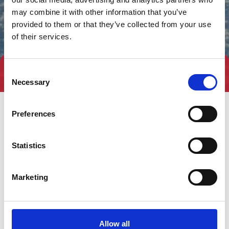
may combine it with other information that you’ve
provided to them or that they’ve collected from your use
of their services.
Consent
Tag direkte kontakt
Necessary
Selection
Preferences
Statistics
Marketing
Gå til hjemmeside
Allow all