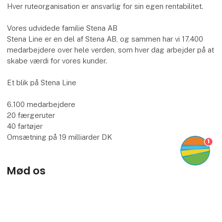
Hver ruteorganisation er ansvarlig for sin egen rentabilitet.
Vores udvidede familie Stena AB
Stena Line er en del af Stena AB, og sammen har vi 17.400
medarbejdere over hele verden, som hver dag arbejder på at
skabe værdi for vores kunder.
Et blik på Stena Line
6.100 medarbejdere
20 færgeruter
40 fartøjer
Omsætning på 19 milliarder DK
1
Mød os
Karina Beermann
keyboard_arrow_up
Partnership & Sales Manager