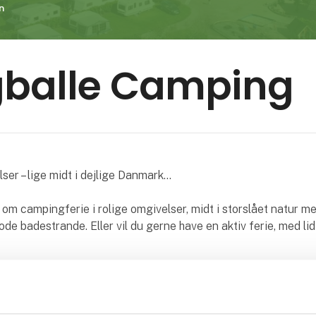
n
gballe Camping
lser – lige midt i dejlige Danmark…
m campingferie i rolige omgivelser, midt i storslået natur me
de badestrande. Eller vil du gerne have en aktiv ferie, med lid
le Camping stedet, for vi kan tilbyde begge dele.
mping er beliggende i det skønneste naturområde, med bløde