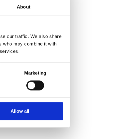
About
chebane.
et lidt af,
lig is eller
se our traffic. We also share
ers who may combine it with
 services.
ar et stort
Marketing
fra Ferie for Alle.
Allow all