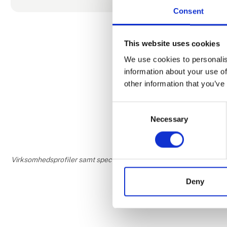
tæt på Vejle
Consent
Her kan bør
This website uses cookies
Hvad med at 
så har vi en
We use cookies to personalis
slush ice fra
information about your use of
other information that you’ve
Her er med m
aktivitetspr
Consent
Necessary
Selection
Virksomhedsprofiler samt speciale- og interesseområder er udfyldt og
Deny