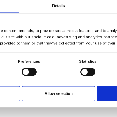
 Fjord.
Details
nene lege på legepladsen, suse ned af vores meget lange rut
køre om kap på vores mooncarbane. Trænger de til at blive køl
 dejlig udendørs opvarmet udendørs pool. I kan også købe en dej
e content and ads, to provide social media features and to analy
 vores kiosk.
 our site with our social media, advertising and analytics partn
 provided to them or that they’ve collected from your use of their
ulighed for aktiviteter for hele familien? Da vi i højsæsonen h
ogram, men noget for en hver.
Preferences
Statistics
 tilføjet af leverandørerne og er ikke baseret på viden eller vurdering 
Allow selection