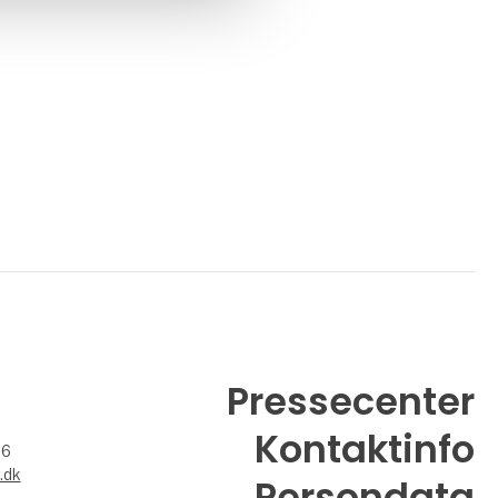
Pressecenter
Kontaktinfo
26
.dk
Persondata