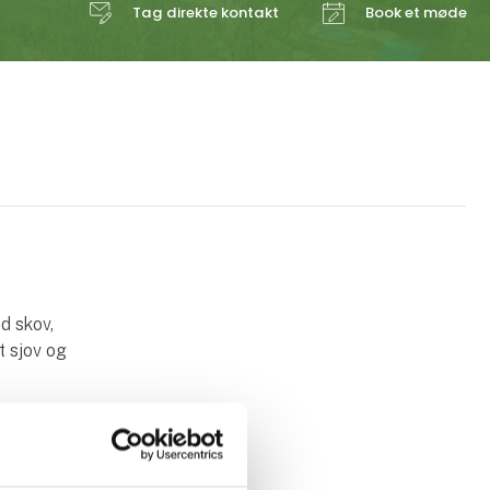
Tag direkte kontakt
Book et møde
d skov,
t sjov og
 bakker og