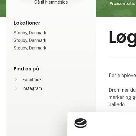
Gå til hjemmeside
Præsentatio
Lokationer
Lø
Stouby, Danmark
Stouby, Danmark
Stouby, Danmark
Find os på
Ferie opleve
Facebook
Instagram
Drømmer du o
marker og go
ballade.
Så er Løgbal
Løgballe Ca