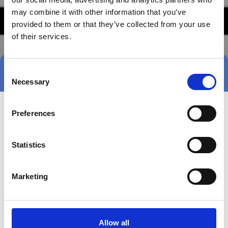
may combine it with other information that you’ve
provided to them or that they’ve collected from your use
of their services.
Consent
Tag direkte kontakt
Necessary
Selection
Preferences
Statistics
Marketing
Gå til hjemmeside
Allow all