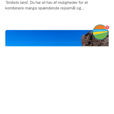
’Smilets land’. Du har et hav af muligheder for at
kombinere mange spændende rejsemål og
oplevelser som fx paradisøen Koh Samet, hyggelige
Hua Hin e
1
keyboard_arrow_up
Ledig
La Palma: De Kanariske Øers
uspolerede perle