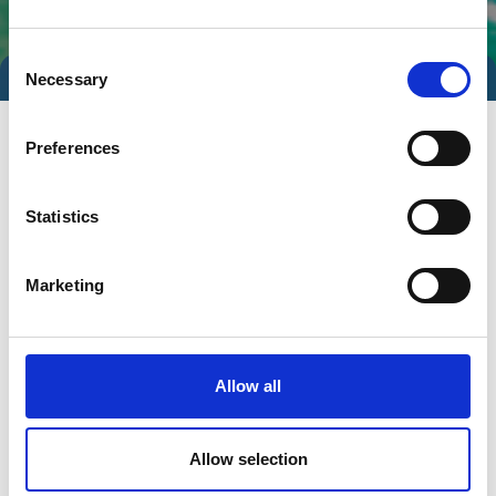
Consent
Necessary
Selection
Preferences
Statistics
Marketing
Gå til hjemmeside
Allow all
Antal medarbejdere
Allow selection
51-100