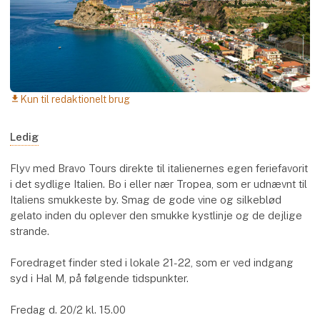
Kun til redaktionelt brug
download
Ledig
Flyv med Bravo Tours direkte til italienernes egen feriefavorit
i det sydlige Italien. Bo i eller nær Tropea, som er udnævnt til
Italiens smukkeste by. Smag de gode vine og silkeblød
gelato inden du oplever den smukke kystlinje og de dejlige
strande.
Foredraget finder sted i lokale 21-22, som er ved indgang
syd i Hal M, på følgende tidspunkter.
Fredag d. 20/2 kl. 15.00