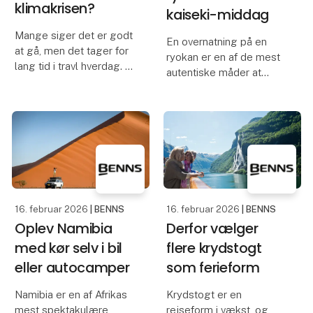
klimakrisen?
kaiseki-middag
Mange siger det er godt
En overnatning på en
at gå, men det tager for
ryokan er en af de mest
lang tid i travl hverdag.
autentiske måder at
Tillidsvejen dansk
opleve Japan på. De
Camino fra Klitmøller til
traditionelle japanske
København siger vi. Du
kroer kombinerer enkel
har ikke tid til at lade
æstetik, dybe traditioner
være.
og en særlig form for
gæstfrihed, hvor deta
Det at gå er godt. De
16. februar 2026
| BENNS
16. februar 2026
| BENNS
Oplev Namibia
Derfor vælger
med kør selv i bil
flere krydstogt
eller autocamper
som ferieform
Namibia er en af Afrikas
Krydstogt er en
mest spektakulære
rejseform i vækst, og