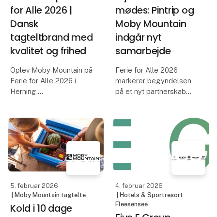
for Alle 2026 |
mødes: Pintrip og
Dansk
Moby Mountain
tagteltbrand med
indgår nyt
kvalitet og frihed
samarbejde
Oplev Moby Mountain på
Ferie for Alle 2026
Ferie for Alle 2026 i
markerer begyndelsen
Herning.
på et nyt partnerskab
Et af Danmarks mest
mellem to passionerede
populære tagteltbrands
danske virksomheder,
– kendt for kvalitet,
der begge har
komfort og frihed på
rejseglæde, frihed og
farten. Se premieren på
fællesskab i centrum.
vores nye video med
Thomas Rode og
Når Herning
5. februar 2026
4. februar 2026
Messecenter slår
| Moby Mountain tagtelte
| Hotels & Sportresort
Fleesensee
Kold i 10 dage