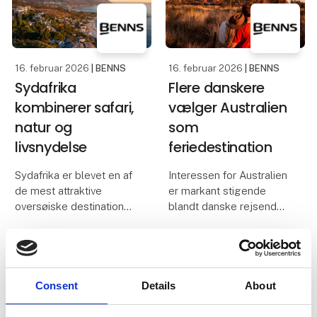
kombinerer dramatiske
hertil kan kombineres
landskab
mellem lokale øer og
16. februar 2026
| BENNS
16. februar 2026
| BENNS
Sydafrika
Flere danskere
kombinerer safari,
vælger Australien
natur og
som
livsnydelse
feriedestination
Sydafrika er blevet en af
Interessen for Australien
de mest attraktive
er markant stigende
oversøiske destinationer
blandt danske rejsende.
for danske rejsende, der
Særligt aktive familier og
ønsker en ferie med
par søger mod
både aktivitet, variation
destinationen, som
og komfort. Landet
kombinerer
samler safari,
naturoplevelser, storbyliv
Consent
Details
About
kystlandskaber,
og unikke eventyr i
vinområde
trygge ramme