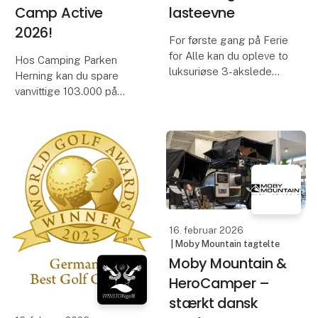
Camp Active
lasteevne
2026!
For første gang på Ferie
for Alle kan du opleve to
Hos Camping Parken
luksuriøse 3-akslede
Herning kan du spare
Dethleffs autocampere
vanvittige 103.000 på
på 5.400 kg med mega
Dethleffs nye
stor lasteevne.
kampagnemodel,
Dethleffs Just Camp
Dethleffs Alpa I7820-2
Active – 5 stk. tilbage!
og Dethleffs XL Family
A7872-2 kan begge op
Vi er gået totalt
udstyrsamok og har
sammensat vores egen
16. februar 2026
Cam
| Moby Mountain tagtelte
Moby Mountain &
HeroCamper –
stærkt dansk