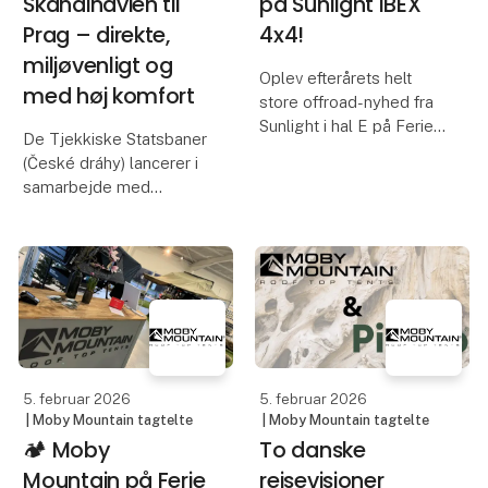
Skandinavien til
på Sunlight IBEX
Prag – direkte,
4x4!
miljøvenligt og
Oplev efterårets helt
med høj komfort
store offroad-nyhed fra
Sunlight i hal E på Ferie
De Tjekkiske Statsbaner
for Alle!
(České dráhy) lancerer i
samarbejde med
Der er køretøjer, og så
Deutsche Bahn og
er der ledsagere til de
Danske Statsbaner
store vider. Sunlight
(DSB) fra maj en ny
IBEX er blevet testet
direkte international
offroad i det barske te
toglinje på strækningen
København – Hamborg –
Berlin – Prag
5. februar 2026
5. februar 2026
| Moby Mountain tagtelte
| Moby Mountain tagtelte
🏕️ Moby
To danske
Mountain på Ferie
rejsevisioner