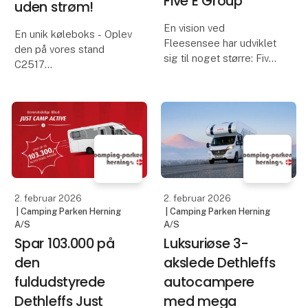
Five E Group
uden strøm!
En vision ved
En unik køleboks - Oplev
Fleesensee har udviklet
den på vores stand
sig til noget større: Five
C2517
E.
Navnet står ikke kun for
Vi kender alle de
vores oprindelse – de
klassiske kølebokse
fem »e'er« fra
med blå køleelementer.
Fleesensee – men også
På en god dag holder de
for de værdier, der styrer
maden kold i et døgn –
os og former vores f
og så er festen slut.
2. februar 2026
2. februar 2026
Med QOOL er de
| Camping Parken Herning
| Camping Parken Herning
A/S
A/S
Spar 103.000 på
Luksuriøse 3-
den
akslede Dethleffs
fuldudstyrede
autocampere
Dethleffs Just
med mega