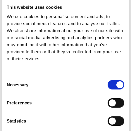
This website uses cookies
16. februar 2026
We use cookies to personalise content and ads, to
| Moby Mountain tagtelte
Moby Mountain &
provide social media features and to analyse our traffic.
We also share information about your use of our site with
HeroCamper –
our social media, advertising and analytics partners who
stærkt dansk
may combine it with other information that you’ve
outdoor-
16. februar 2026
provided to them or that they’ve collected from your use
| WINSTONgolf
samarbejde på
of their services.
What a success!
Ferie For Alle
WINSTONgolf
wins the title of
Når Ferie For Alle
Consent
messen løber af stablen,
Necessary
"Germany's Best
Selection
kan besøgende opleve
Golf Course" for
et stærkt og
the fifth time
Preferences
veletableret samarbejde
mellem Moby Mountain
Confirmation of
og HeroCamper
exceptional
Statistics
Danmark. Siden
quality and
slutningen af 2022 har