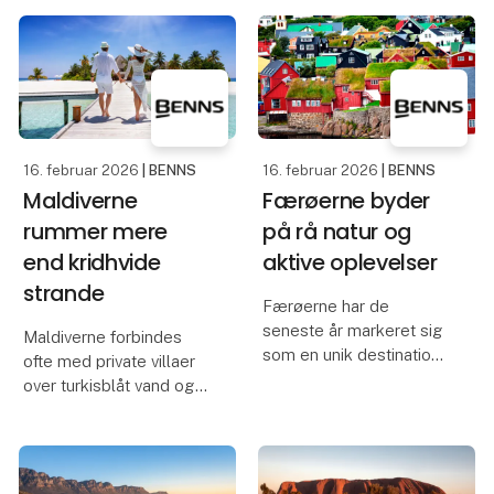
til Alaska er en af
det sædvanlige. Her
Nordamerikas mest
mødes ældgammel
spektakulære
regnskov, rigt dyreliv og
rejseoplevelser. Rejsen
kri
forener ikoniske
bjerglandskaber med
dra
16. februar 2026
| BENNS
16. februar 2026
| BENNS
Maldiverne
Færøerne byder
rummer mere
på rå natur og
end kridhvide
aktive oplevelser
strande
Færøerne har de
seneste år markeret sig
Maldiverne forbindes
som en unik destination
ofte med private villaer
for rejsende, der søger
over turkisblåt vand og
storslået natur, frisk luft
eksklusive resorts. Men
og oplevelser i
øgruppen byder på langt
bevægelse. Den
mere end luksus og
nordatlantiske øgruppe
afslapning. En rejse