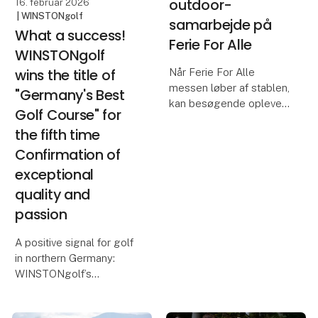
outdoor-
16. februar 2026
| WINSTONgolf
samarbejde på
What a success!
Ferie For Alle
WINSTONgolf
wins the title of
Når Ferie For Alle
messen løber af stablen,
"Germany's Best
kan besøgende opleve
Golf Course" for
et stærkt og
the fifth time
veletableret samarbejde
mellem Moby Mountain
Confirmation of
og HeroCamper
exceptional
Danmark. Siden
quality and
slutningen af 2022 har
passion
samarbejdet udviklet sig
A positive signal for golf
in northern Germany:
WINSTONgolf’s
WINSTONlinks Course
has been named