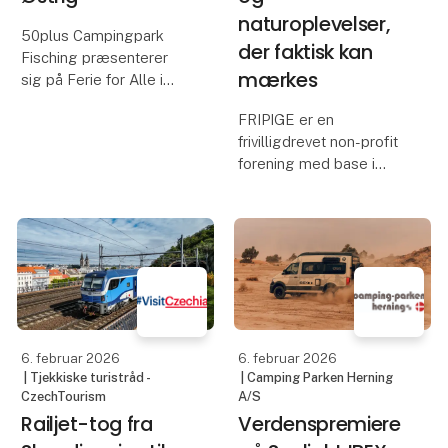
naturoplevelser,
50plus Campingpark
der faktisk kan
Fisching præsenterer
mærkes
sig på Ferie for Alle i
Danmark
FRIPIGE er en
frivilligdrevet non-profit
Fisching / Herning.
forening med base i
50plus Campingpark
Fredericia, der skaber
Fisching fra Steiermark i
små, trygge
Østrig præsenterer sig
fællesskaber for piger
for det danske publikum
og kvinder – med
på Skandinavi
naturen som ramme.
Vores formål er
almennyttigt: at styrke
posit
6. februar 2026
6. februar 2026
| Tjekkiske turistråd -
| Camping Parken Herning
CzechTourism
A/S
Railjet-tog fra
Verdenspremiere