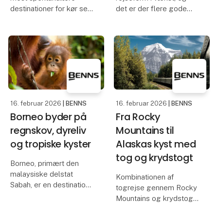
destinationer for kør selv
det er der flere gode
rejser. Det åbne
grunde til.
landskab, de lange
Kombinationen af
grusveje og den lave
komfort, variation og
befolkningstæthed gør
oplevelser gør
landet ideelt til at
krydstogt til en attraktiv
udforske i eget tempo,
ferie, hvor man får
enten i
meget samlet i én
løsning.
16. februar 2026
| BENNS
16. februar 2026
| BENNS
Borneo byder på
Fra Rocky
regnskov, dyreliv
Mountains til
og tropiske kyster
Alaskas kyst med
tog og krydstogt
Borneo, primært den
malaysiske delstat
Kombinationen af
Sabah, er en destination
togrejse gennem Rocky
for rejsende, der ønsker
Mountains og krydstogt
tæt kontakt med naturen
langs Canadas vestkyst
og oplevelser ud over