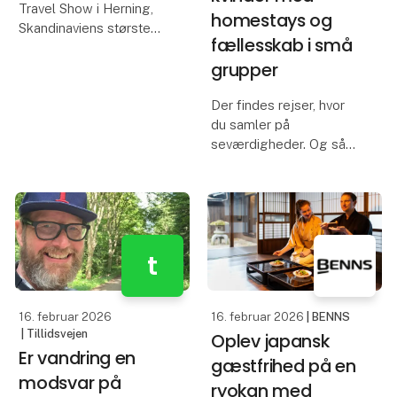
Travel Show i Herning,
homestays og
Skandinaviens største
fællesskab i små
rejsemesse, og
grupper
Neckermann Nordic er
med som udstiller, når
Der findes rejser, hvor
rejseglade besøgende
du samler på
og branchefolk samles
seværdigheder. Og så
til inspiration, møder og
findes der rejser, hvor du
opdager, at det største
faktisk sker imellem
mennesker – i et
fællesskab, der opstår,
t
når vi går sammen i
højderne
16. februar 2026
16. februar 2026
| BENNS
| Tillidsvejen
Oplev japansk
Er vandring en
gæstfrihed på en
modsvar på
ryokan med