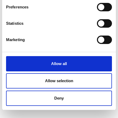
uforglemmelig oplevelse. Uanset om du er til afslappede
gåture langs bredden, actionfyldte vandsportsaktiviteter
Preferences
eller afslappende timer i spa-området – her finder du alt,
hvad hjertet begærer. Kom forbi og lad dig fortrylle af
Fleesensees skønhed og mangfoldighed!
Statistics
Se profil
Marketing
Allow all
Allow selection
Deny