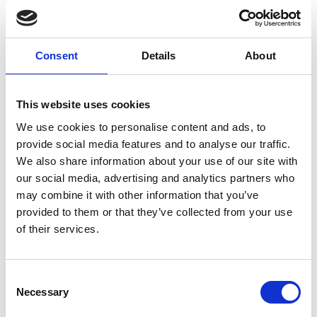
Consent
Details
About
This website uses cookies
We use cookies to personalise content and ads, to
provide social media features and to analyse our traffic.
We also share information about your use of our site with
our social media, advertising and analytics partners who
may combine it with other information that you’ve
provided to them or that they’ve collected from your use
Artikel er skrevet af:
of their services.
Hotels & Sportresort Fleesensee
Oplev Fleesensees magi og skab uforglemmelige minder i
Consent
vores Hotel & Sportresort Fleesensee. Dyk ned i den
Necessary
fascinerende natur i Mecklenburgske Seenplatte og opdag
Selection
en lang række aktiviteter, der gør dit ophold til en