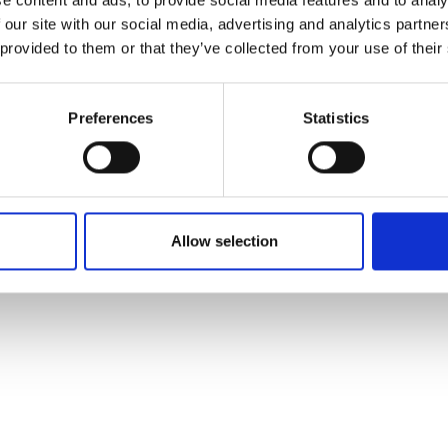
 our site with our social media, advertising and analytics partn
 provided to them or that they’ve collected from your use of their
Preferences
Statistics
agnemodel til nærmest uforskammet fair
rit valg. Men vent ikke for længe, for
antal...
Allow selection