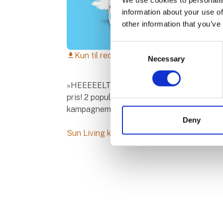
information about your use of
other information that you’ve
Consent
Kun til redaktionelt brug
download
Necessary
Selection
»HEEEEELT HEN I SKOVEN« udstyret kamp
pris! 2 populære indretninger... Én pris... F
kampagnemodellen sælges kun i begrænset 
Deny
Sun Living kampagne