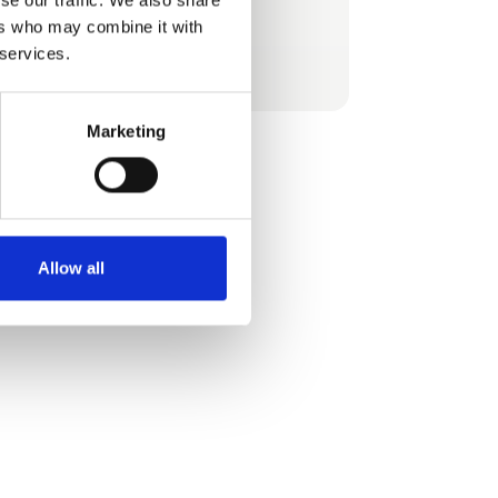
for god kvalitet og gennemtænkte løsninger.
ers who may combine it with
 services.
Se profil
Kigger du forbi? 💙🌞
Marketing
Allow all