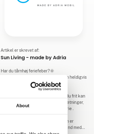
Artikel er skrevet af:
Sun Living - made by Adria
Har du tårnhøj feriefeber?🌞
Så er Sun Livings rullende feriehjem heldigvis
febernedsættende.
Med 5 forskellige vognserier, hvor du frit kan
vælge mellem de tilgængelige indretninger,
About
er der næsten garanti for en god ferie .
Sun Living produceres af Adria, som er
danskernes foretrukne campingbrand med
mere end 50 års erfaring. Det er din garanti
se our traffic. We also share