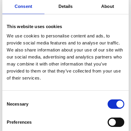
Consent
Details
About
This website uses cookies
5. februar 2024
We use cookies to personalise content and ads, to
Trackman – range & indoor
provide social media features and to analyse our traffic.
We also share information about your use of our site with
Trackman golfsimulator
our social media, advertising and analytics partners who
Uanset vind og vejr kan du spille fantastisk golf i
may combine it with other information that you’ve
Lübker Indoor. Med knivskarp grafik og yderst
realistiske effekter kan du bruge simulatorerne til at
provided to them or that they’ve collected from your use
træne og forbedre dit
of their services.
Consent
Necessary
Selection
Preferences