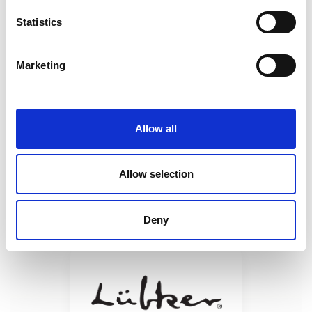
Statistics
Marketing
5. februar 2024
Spa & Wellness for alle livsnydere
Trænger du til et afbræk med velvære, varme, ro,
Allow all
hygge og masser af selvforkælelse? Så grib
muligheden for et spaophold hos Lübker, hvor du kan
overnatte i en dejlig feriebolig i Djurslands smukke
Allow selection
nat
Deny