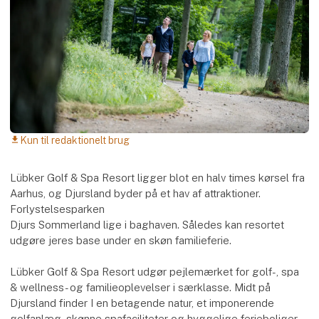
Kun til redaktionelt brug
download
Lübker Golf & Spa Resort ligger blot en halv times kørsel fra
Aarhus, og Djursland byder på et hav af attraktioner.
Forlystelsesparken
Djurs Sommerland lige i baghaven. Således kan resortet
udgøre jeres base under en skøn familieferie.
Lübker Golf & Spa Resort udgør pejlemærket for golf-, spa
& wellness- og familieoplevelser i særklasse. Midt på
Djursland finder I en betagende natur, et imponerende
golfanlæg, skønne spafaciliteter og hyggelige ferieboliger,