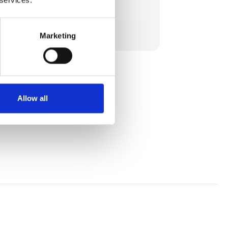
introducerer vi regelmæssigt funktioner med
et tryk på en knap.
Se profil
Marketing
Allow all