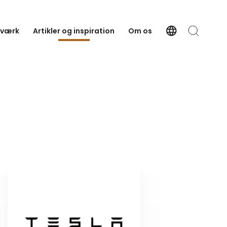
language
tværk
Artikler og inspiration
Om os
Language
Søg