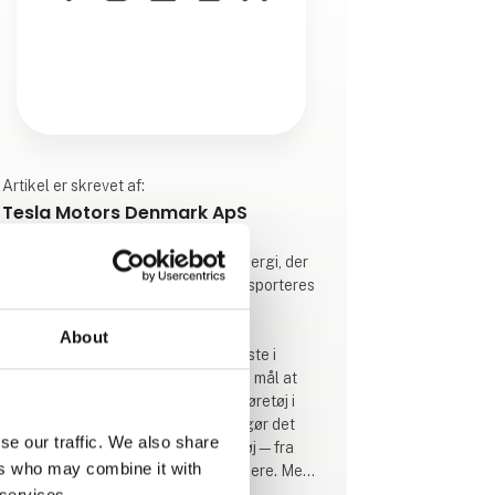
Artikel er skrevet af:
Tesla Motors Denmark ApS
Vi bygger en verden drevet af solenergi, der
kører på batterier, og hvor man transporteres
af elbiler.
About
Vores køretøjer er nogle af de sikreste i
verden. Efter sikkerhed er det vores mål at
gøre enhver Tesla til det sjoveste køretøj i
verden. Vi designer funktioner, der gør det
se our traffic. We also share
mere behageligt at være i dit køretøj—fra
ers who may combine it with
spil til film, easter eggs og meget mere. Med
over-the-air softwareopdateringer
 services.