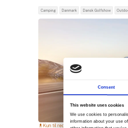
Camping
Danmark
Dansk Golfshow
Outdo
Consent
This website uses cookies
We use cookies to personalis
information about your use of
Kun til redaktionelt brug
download
other information that you’ve