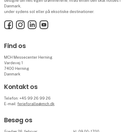
designe din helt egen drømmeferie, hvad enten den skal holdes i
Danmark,
under sydens sol eller på eksotiske destinationer.
Facebook
Instagram
LinkedIn
YouTube
Find os
MCH Messecenter Herning
Vardevej 1
7400 Herning
Danmark
Kontakt os
Telefon: +45 99 26 99 26
E-mail:
ferieforalle@mch.dk
Besøg os
Fredag 26. februar
kl. 09.00 - 17.00