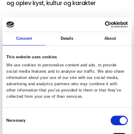
og oplev kyst, kultur og karakter
12 dage rundt i Finland – Klassisk kør-
Consent
Details
About
selv-rundrejse
This website uses cookies
We use cookies to personalise content and ads, to provide
social media features and to analyse our traffic. We also share
11 dage kør-selv Island rundt
information about your use of our site with our social media,
advertising and analytics partners who may combine it with
other information that you’ve provided to them or that they’ve
collected from your use of their services.
13 dage kør-selv Island og Færøerne
Consent
Necessary
Selection