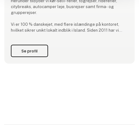
Herunder tilbyder vi kør-selv-ferier, togrejser, rideferier,
citybreaks, autocamper leje, busrejser samt firma- og
grupperejser.
Vi er 100 % danskejet, med flere islændinge på kontoret,
hvilket sikrer unikt lokalt indblik i Island. Siden 2011 har vi
sendt mange tilfredse kunder afsted hvert år – altid med
kvalitet, service og tryghed i højsædet.
Se profil
- Som medlem af