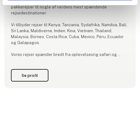
Hos Flamingo Tours brænder vi for det, vi laver - fantastiske
pakkerejser til nogle af verdens mest spændende
rejsedestinationer.
Vi tilbyder rejser til Kenya, Tanzania, Sydafrika, Namibia, Bali,
Sri Lanka, Maldiverne, Indien, Kina, Vietnam, Thailand,
Malaysia, Borneo, Costa Rica, Cuba, Mexico, Peru, Ecuador
og Galapagos.
Vores rejser spænder bredt fra oplevelsesrig safari og
spændende rundrejser til afslappende og luksuriøs
badeferie.
Se profil
Fælles for alle vores rejser er, at vi tilbyder høj kvalitet til
gode priser og går benhårdt efter at give dig det bedste i
verden.
Vi ses ved s