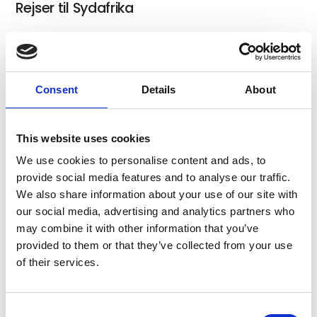
Rejser til Sydafrika
Rejser til Sri Lanka
Consent
Details
About
This website uses cookies
Rejser til Indien
We use cookies to personalise content and ads, to
provide social media features and to analyse our traffic.
We also share information about your use of our site with
our social media, advertising and analytics partners who
Rejser til Bali
may combine it with other information that you’ve
provided to them or that they’ve collected from your use
of their services.
Rejser til Malaysia og Borneo
Consent