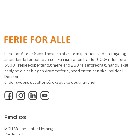
Ferie for Alle er Skandinaviens største inspirationskilde for nye og
spændende ferieoplevelser. Få inspiration fra de 1000+ udstillere,
3500+ rejseeksperter og mere end 250 rejseforedrag, når du skal
designe din helt egen drømmeferie, hvad enten den skal holdes i
Danmark,
under sydens sol eller på eksotiske destinationer.
Facebook
Instagram
LinkedIn
YouTube
Find os
MCH Messecenter Herning
Vardevej 1