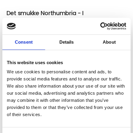
Det smukke Northumbria - I
kriminalinspektør VERA's fodspor
Consent
Details
About
Idylliske England - I detektiv Barnabys
fodspor
This website uses cookies
We use cookies to personalise content and ads, to
provide social media features and to analyse our traffic.
We also share information about your use of our site with
Luksus rejse til Færøerne – Kunst, kultur
our social media, advertising and analytics partners who
& fantastiske gourmetoplevelser
may combine it with other information that you’ve
provided to them or that they’ve collected from your use
of their services.
Rundrejse i smukke Irland -Dublin,