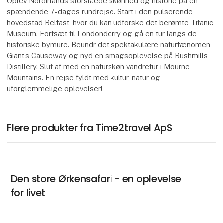
Oplev Nordirlands storslåede skønhed og historie på en
spændende 7-dages rundrejse. Start i den pulserende
hovedstad Belfast, hvor du kan udforske det berømte Titanic
Museum. Fortsæt til Londonderry og gå en tur langs de
historiske bymure. Beundr det spektakulære naturfænomen
Giant’s Causeway og nyd en smagsoplevelse på Bushmills
Distillery. Slut af med en naturskøn vandretur i Mourne
Mountains. En rejse fyldt med kultur, natur og
uforglemmelige oplevelser!
Flere produkter fra Time2travel ApS
Den store Ørkensafari - en oplevelse
for livet