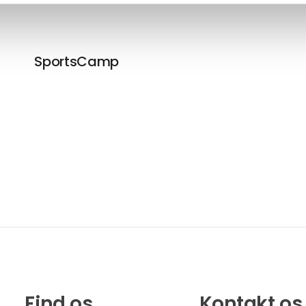
SportsCamp
Find os
Kontakt os