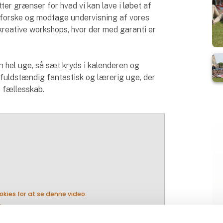
tter grænser for hvad vi kan lave i løbet af
udforske og modtage undervisning af vores
 kreative workshops, hvor der med garanti er
 en hel uge, så sæt kryds i kalenderen og
fuldstændig fantastisk og lærerig uge, der
t fællesskab.
ies for at se denne video.
y_arrow