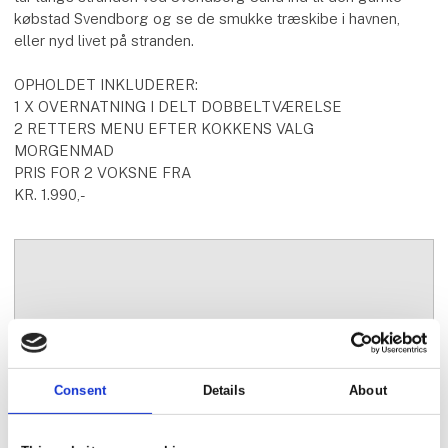
købstad Svendborg og se de smukke træskibe i havnen,
eller nyd livet på stranden.
OPHOLDET INKLUDERER:
1 X OVERNATNING I DELT DOBBELTVÆRELSE
2 RETTERS MENU EFTER KOKKENS VALG
MORGENMAD
PRIS FOR 2 VOKSNE FRA
KR. 1.990,-
Accepter marketing-cookies for at se denne video.
play_arrow
Consent
Details
About