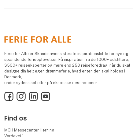
Ferie for Alle er Skandinaviens største inspirationskilde for nye og
spændende ferieoplevelser. Få inspiration fra de 1000+ udstillere,
3500+ rejseeksperter og mere end 250 rejseforedrag, når du skal
designe din helt egen drømmeferie, hvad enten den skal holdes i
Danmark,
under sydens sol eller på eksotiske destinationer.
Facebook
Instagram
LinkedIn
YouTube
Find os
MCH Messecenter Herning
Vardevej 1