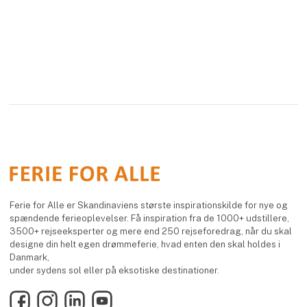
Ferie for Alle er Skandinaviens største inspirationskilde for nye og
spændende ferieoplevelser. Få inspiration fra de 1000+ udstillere,
3500+ rejseeksperter og mere end 250 rejseforedrag, når du skal
designe din helt egen drømmeferie, hvad enten den skal holdes i
Danmark,
under sydens sol eller på eksotiske destinationer.
Facebook
Instagram
LinkedIn
YouTube