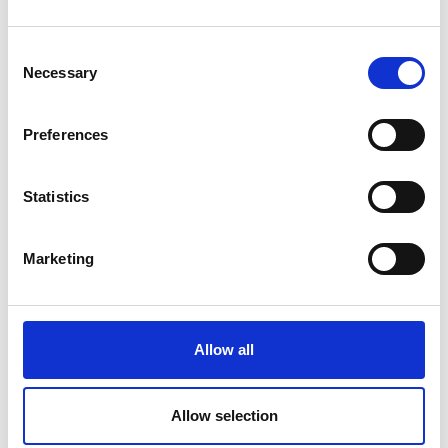
Consent
Necessary
Selection
Brunner Skye 3D campingstol
Preferences
Brunner Sangria campingstol
Statistics
Marketing
Allow all
Allow selection