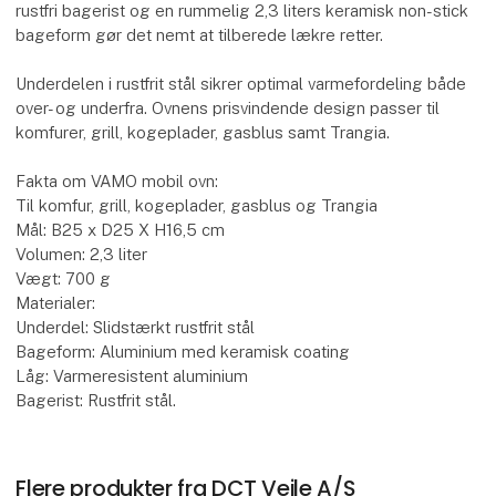
rustfri bagerist og en rummelig 2,3 liters keramisk non-stick
bageform gør det nemt at tilberede lækre retter.
Underdelen i rustfrit stål sikrer optimal varmefordeling både
over- og underfra. Ovnens prisvindende design passer til
komfurer, grill, kogeplader, gasblus samt Trangia.
Fakta om VAMO mobil ovn:
Til komfur, grill, kogeplader, gasblus og Trangia
Mål: B25 x D25 X H16,5 cm
Volumen: 2,3 liter
Vægt: 700 g
Materialer:
Underdel: Slidstærkt rustfrit stål
Bageform: Aluminium med keramisk coating
Låg: Varmeresistent aluminium
Bagerist: Rustfrit stål.
Flere produkter fra DCT Vejle A/S