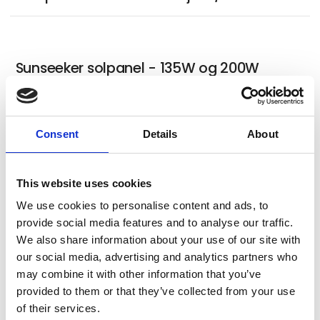
Sunseeker solpanel - 135W og 200W
Consent
Details
About
Brunner Vivamocca espressomaskine
This website uses cookies
We use cookies to personalise content and ads, to
Brunner Cruiser foldestol
provide social media features and to analyse our traffic.
We also share information about your use of our site with
our social media, advertising and analytics partners who
may combine it with other information that you’ve
Brunner Skye 3D Compact
provided to them or that they’ve collected from your use
campingstol
of their services.