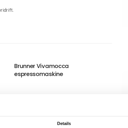
idrift.
S
Brunner Vivamocca
espressomaskine
Brunner Skye 3D Compact
campingstol
Details