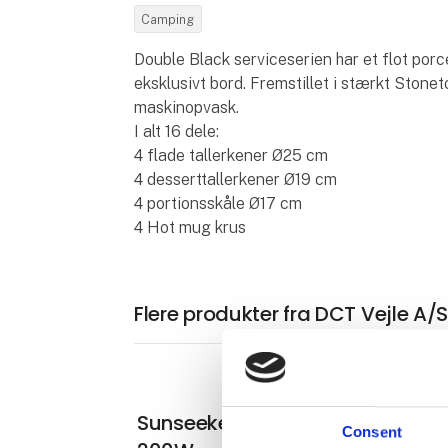
Camping
Double Black serviceserien har et flot porc
eksklusivt bord. Fremstillet i stærkt Stone
maskinopvask.
I alt 16 dele:
4 flade tallerkener Ø25 cm
4 desserttallerkener Ø19 cm
4 portionsskåle Ø17 cm
4 Hot mug krus
Flere produkter fra DCT Vejle A/
Sunseeker solpanel - 135W og
Consent