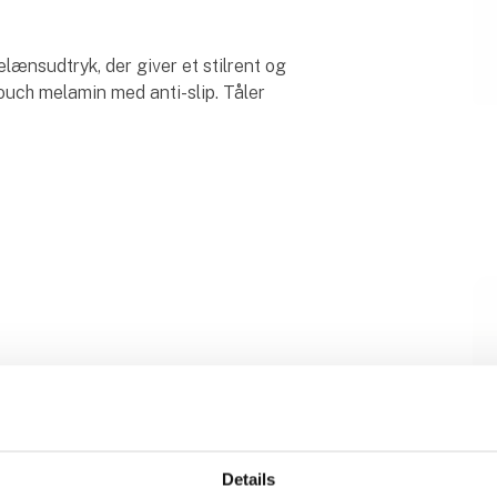
elænsudtryk, der giver et stilrent og
touch melamin med anti-slip. Tåler
S
Brunner Vivamocca
Details