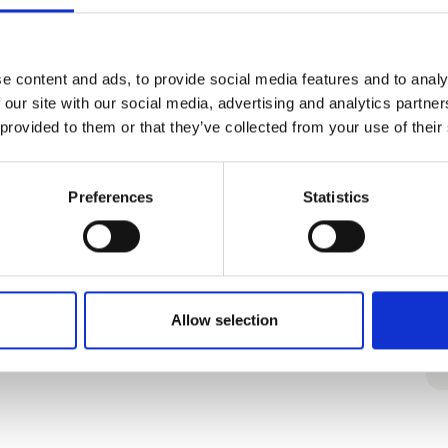
espressomaskine
e content and ads, to provide social media features and to analy
 our site with our social media, advertising and analytics partn
Brunner Skye 3D Compact
 provided to them or that they’ve collected from your use of their
campingstol
Preferences
Statistics
Brunner Sangria campingstol
Allow selection