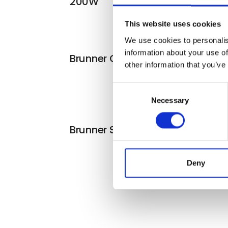
200W
This website uses cookies
We use cookies to personalis
information about your use of
Brunner Cruiser foldestol
other information that you’ve
Consent
Necessary
Selection
Brunner Skye 3D campingstol
Deny