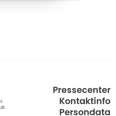
producere alle detaljer i teltene til perfektion.
Vore dygtige medarbejderes opmærksomhed
spiller også en
vigtig rolle for at kunne
Pressecenter
Kontaktinfo
26
.dk
Persondata