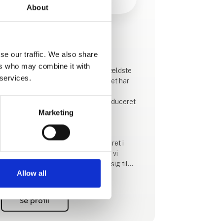
About
Produktet er tilføjet af:
Walker Campingstyle B.V.
se our traffic. We also share
ers who may combine it with
Walker forteltfabrikken er en af de ældste
 services.
teltfabrikker i Holland. Walker navnet har
siden 1954 været et ægte
familieforetagende, og har altid produceret
topkvalitet til krævende campister.
Marketing
Vore fortelte er udviklet og produceret i
Deurne Holland. Gennem årene har vi
oparbejdet stor viden, som kommer sig til
Allow all
udtryk i vort design og kvalitet. En
investering i et Walker fortelt giver mange års
glæde ved camping!
Se profil
Vi har de nyeste teknikker til at kunne