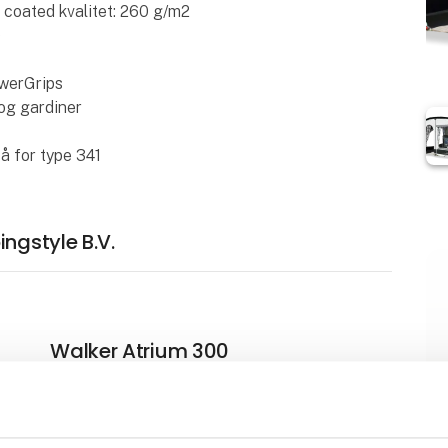
n coated kvalitet: 260 g/m2
)
owerGrips
og gardiner
så for type 341
ngstyle B.V.
Walker Atrium 300