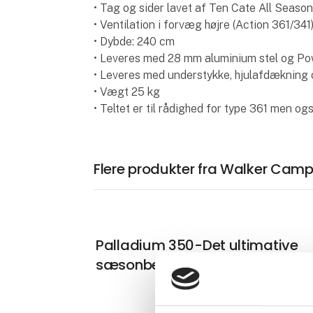
• Tag og sider lavet af Ten Cate All Seaso
• Ventilation i forvæg højre (Action 361/341
• Dybde: 240 cm
• Leveres med 28 mm aluminium stel og P
• Leveres med understykke, hjulafdækning 
• Vægt 25 kg
• Teltet er til rådighed for type 361 men og
Flere produkter fra Walker Campi
Palladium 350-Det ultimative
sæsonbestemte telt