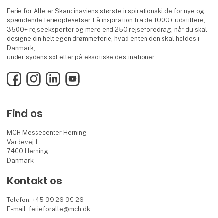
Ferie for Alle er Skandinaviens største inspirationskilde for nye og
spændende ferieoplevelser. Få inspiration fra de 1000+ udstillere,
3500+ rejseeksperter og mere end 250 rejseforedrag, når du skal
designe din helt egen drømmeferie, hvad enten den skal holdes i
Danmark,
under sydens sol eller på eksotiske destinationer.
Facebook
Instagram
LinkedIn
YouTube
Find os
MCH Messecenter Herning
Vardevej 1
7400 Herning
Danmark
Kontakt os
Telefon: +45 99 26 99 26
E-mail:
ferieforalle@mch.dk