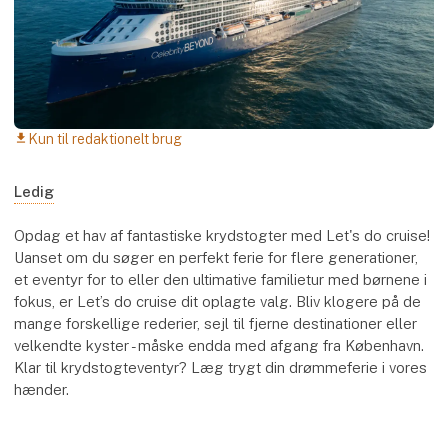
Kun til redaktionelt brug
download
Ledig
Opdag et hav af fantastiske krydstogter med Let's do cruise!
Uanset om du søger en perfekt ferie for flere generationer,
et eventyr for to eller den ultimative familietur med børnene i
fokus, er Let’s do cruise dit oplagte valg. Bliv klogere på de
mange forskellige rederier, sejl til fjerne destinationer eller
velkendte kyster - måske endda med afgang fra København.
Klar til krydstogteventyr? Læg trygt din drømmeferie i vores
hænder.