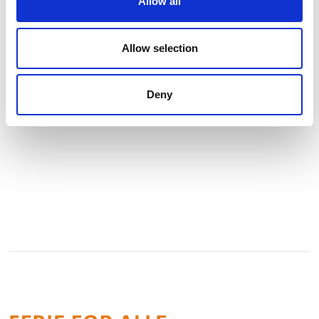
Allow all
Adgang til flere end 14.000 krydstogter
Allow selection
Med ganske få klik på Letsdo.dk får du adgang til mere end
14.000
fantastiske krydstogter.
Se profil
Deny
Vi samarbejder kun med rederier, som vi kender indgående.
På den måde er vi sikre på, at netop dine krav til
drømmerejsen kan blive opfyldt hos os.
Vi er altid klar til at hjælpe
Ring til os