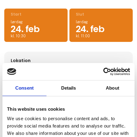
Start
Slut
lørdag
lørdag
24. feb
24. feb
kl. 10:30
kl. 11:00
Lokation
Hal M/Lokale M26
Consent
Details
About
Eventet udbydes af:
Let's do cruise
This website uses cookies
We use cookies to personalise content and ads, to
provide social media features and to analyse our traffic.
We also share information about your use of our site with