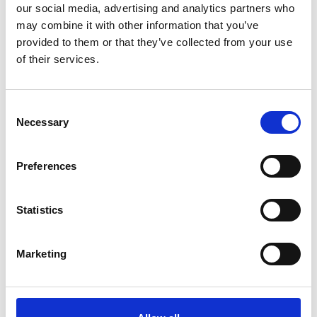
our social media, advertising and analytics partners who
may combine it with other information that you’ve
provided to them or that they’ve collected from your use
of their services.
Consent
Necessary
Selection
Preferences
Eventet er oprettet af:
Let´s do Cruise
Statistics
Let’s do cruise er din krydstogtspecialist online.
Marketing
Vi er ejet af den danske rejsekoncern Aller Leisure og drives
af de dedikerede krydstogtentusiaster Kenneth Koustrup
Christiansen og Chloé
Tolentino.
Tilsammen har de mere end 30 års erfaring i branchen.