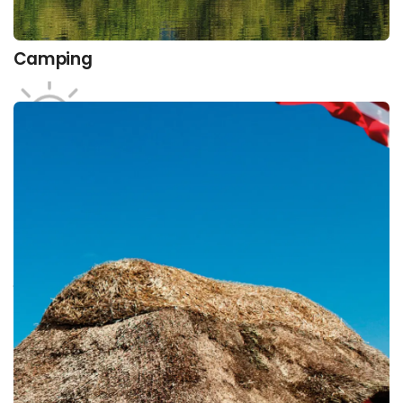
Camping
Interesse­områder
I hvilken ferietype ligger din interesse?
Find et væld af spændende udbydere inden for
vores områder og læs meget mere om dem, tidens
trends og tendenser, muligheder og produkter.
Se alle udbyderne her