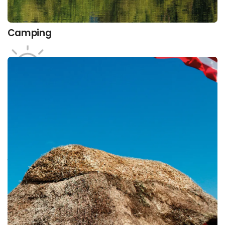
Camping
Interesse­områder
I hvilken ferietype ligger din interesse?
Find et væld af spændende udbydere inden for
vores områder og læs meget mere om dem, tidens
trends og tendenser, muligheder og produkter.
Se alle udbyderne her