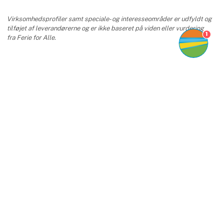
Virksomhedsprofiler samt speciale- og interesseområder er udfyldt og
tilføjet af leverandørerne og er ikke baseret på viden eller vurdering
1
fra Ferie for Alle.
keyboard_arrow_up