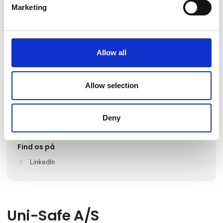
Marketing
Gå til hjemmeside
Allow all
Lokationer
Allow selection
Hvidovre, Danmark
Frederikshavn, Danmark
Deny
Ishøj, Danmark
Find os på
LinkedIn
Uni-Safe A/S