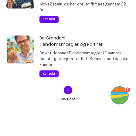
Move2spain, og har drevet firmaet gennem 22
år.
Kontakt
Bo Grandahl
Ejendomsmægler og Partner
Bo er uddannet Ejendomsmægler i Danmark,
Bosat og arbejder fuldtid i Spanien med danske
kunder.
Kontakt
1
keyboard_arrow_down
Glenn Overgaard
Uddannet mægler i Spanien, Partner
Glenn har mange års erfaring som
erhvervsmægler i Danmark, og uddannet
Produkter fra Move2spain
Ejendomsmægler i Spanien, og bor på fuldtid i
Spanien, hvor han hjælper danske kunder.
keyboard_arrow_up
Kontakt