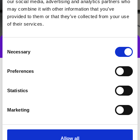
our social media, advertising and analytics partners who
may combine it with other information that you’ve
provided to them or that they’ve collected from your use
of their services.
Consent
Tag direkte kontakt
Book et møde
Necessary
Selection
Preferences
Statistics
Marketing
Gå til hjemmeside
Allow all