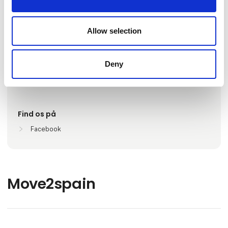
Antal medarbejdere
Allow selection
6-10
Deny
Lokationer
Torrevieja, Spanien
Find os på
Facebook
Move2spain