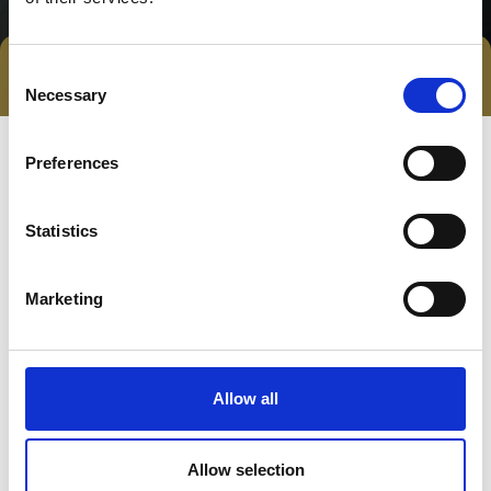
Consent
Tag direkte kontakt
Necessary
Selection
Preferences
Statistics
Marketing
Gå til hjemmeside
Allow all
Lokationer
Allow selection
Allinge, Danmark