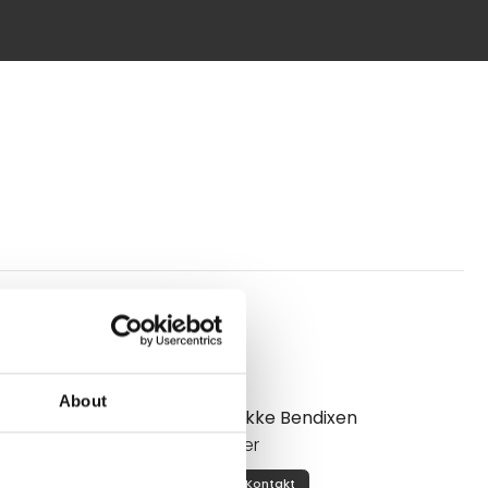
Mød os
About
Rikke Bendixen
Ejer
Kontakt