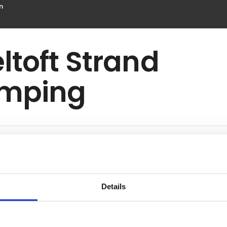
n
ltoft Strand
mping
Details